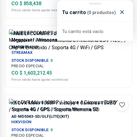
CO $ 858,438
Precio válido hasta agotar existencias
Tu carrito
(0 productos)
Tu carrito está vacío.
NUBE EPCOMGPS / DVR Móvil / 4 Canales AHD 2
Megapixel / Almacenamiento en Memoria SD /
H.265 / Chip IA Embebido / Soporta 4G / WiFi / GPS
XMR401NAHD
STREAMAX
STOCK DISPONIBLE:
0
PRECIO ESPECIAL:
CO $ 1,603,212.45
Precio válido hasta agotar existencias
Kit DVR Móvil 1080P / Incluye 4 Cámaras TURBOHD /
Soporta 4G / GPS / Soporta Memoria SD
AE-MD5043-SD/GLF(LITE)(KIT)
HIKVISION
STOCK DISPONIBLE:
0
PRECIO ESPECIAL: