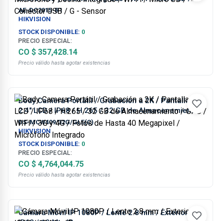
Conector USB / G - Sensor
AE-DC2015-B1
HIKVISION
STOCK DISPONIBLE:
0
PRECIO ESPECIAL:
CO $ 357,428.14
Precio válido hasta agotar existencias
Body Camera Portátil / Grabación a 2K / Pantalla
2.4" LCD / IP68 / H.265 / 32 GB de Almacenamiento
/ GPS / WIFI / 3G y 4G / Fotos de Hasta 40 Megapixel
DS-MCW409/32G/GLE(C)
/ Micrófono Integrado
HIKVISION
STOCK DISPONIBLE:
0
PRECIO ESPECIAL:
CO $ 4,764,044.75
Precio válido hasta agotar existencias
Cámara Móvil IP 1080P / Lente 2.8 mm / Exterior