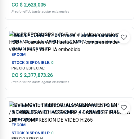
CO $ 2,623,005
Precio válido hasta agotar existencias
NUBE EPCOMGPS / DVR móvil / almacenamiento en
HDD / 4 canales AHD hasta 2MP / compresión de
video H.265 / CHIP IA embebido
XMR401NAHDSWIFI
EPCOM
STOCK DISPONIBLE:
0
PRECIO ESPECIAL:
CO $ 2,377,873.26
Precio válido hasta agotar existencias
DVR MOVIL TRIBRIDO/ALMACENAMIENTO EN HDD /
8 CANALES AHD HASTA 2MP / 4 CANALES IP HASTA
2MP / COMPRESION DE VIDEO H.265
XMR408NAHD
EPCOM
STOCK DISPONIBLE:
0
PRECIO ESPECIAL: