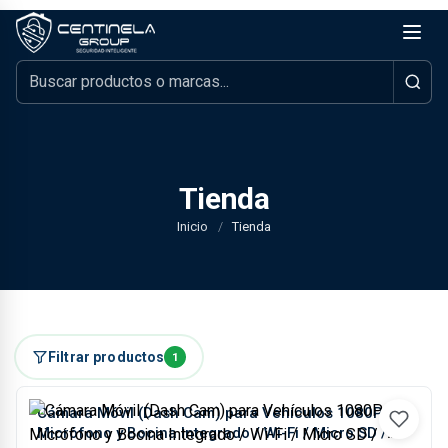
Tienda
Inicio
/
Tienda
Filtrar productos
1
Cámara Móvil (Dash Cam) para Vehículos 1080P /
Micrófono y Bocina Integrado / Wi-Fi / Micro SD /