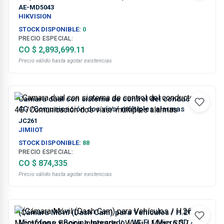
AE-MD5043
HIKVISION
STOCK DISPONIBLE:
0
PRECIO ESPECIAL:
CO $ 2,893,699.11
Precio válido hasta agotar existencias
Camara dual con sistema de control del conductor /
4G /Comunicación dos vías/ múltiples alarmas
JC261
JIMIIOT
STOCK DISPONIBLE:
88
PRECIO ESPECIAL:
CO $ 874,335
Precio válido hasta agotar existencias
(Cámara Móvil (Dash Cam) para Vehículos / H.264 /
Micrófono y Bocina Integrado / Wi-Fi / Micro SD /