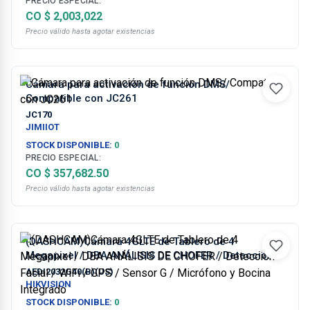
PRECIO ESPECIAL:
CO $ 2,003,022
Precio válido hasta agotar existencias
Cámara para activación de función DMS/
Compatible con JC261
JC170
JIMIIOT
STOCK DISPONIBLE:
0
PRECIO ESPECIAL:
CO $ 357,682.50
Precio válido hasta agotar existencias
(DASHCAM)Cámara 4GLTE de Tablero de 4
Megapixel / DBA ANÁLISIS DE CHOFER / Detección
Facial / WiFi / GPS / Sensor G / Micrófono y Bocina
AEDI2032G40(B)(US)
Integrado
HIKVISION
STOCK DISPONIBLE:
0