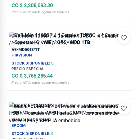
CO $ 2,208,093.30
Precio válido hasta agotar existencias
DVR Móvil 1080P / 4 Canales TURBO + 4 Canales IP
/ Soporta 4G / WiFi / GPS / HDD 1TB
AE-MD5043/1T
HIKVISION
STOCK DISPONIBLE:
0
PRECIO ESPECIAL:
CO $ 3,766,285.44
Precio válido hasta agotar existencias
NUBE EPCOMGPS / DVR móvil / almacenamiento en
HDD / 4 canales AHD hasta 2MP / compresión de
video H.265 / CHIP IA embebido
XMR401NAHDS/SM
EPCOM
STOCK DISPONIBLE:
0