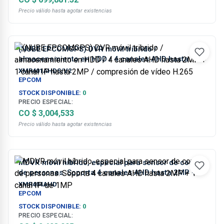
Precio válido hasta agotar existencias
(NUBE EPCOMGPS) DVR móvil tribrido /
almacenamiento en HDD / 4 canales AHD hasta
2MP + 1 canal IP hasta 2MP / compresión de vídeo
XMR401AHDS/V2
H.265
EPCOM
STOCK DISPONIBLE:
0
PRECIO ESPECIAL:
CO $ 3,004,533
Precio válido hasta agotar existencias
MDVR móvil híbrido, especial para sensor de conteo
de personas. Soporta 4 canales AHD hasta 2MP + 1
canal IP de 1MP
XMR404AHD
EPCOM
STOCK DISPONIBLE:
0
PRECIO ESPECIAL: