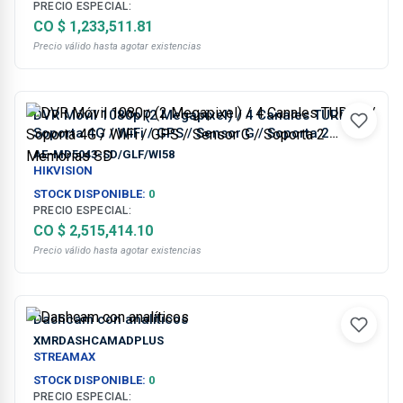
PRECIO ESPECIAL:
CO $ 1,233,511.81
Precio válido hasta agotar existencias
DVR Móvil 1080p (2 Megapixel) / 4 Canales TURBO /
Soporta 4G / WiFi / GPS / Sensor G / Soporta 2
Memorias SD
AE-MD5043-SD/GLF/WI58
HIKVISION
STOCK DISPONIBLE:
0
PRECIO ESPECIAL:
CO $ 2,515,414.10
Precio válido hasta agotar existencias
Dashcam con analíticos
XMRDASHCAMADPLUS
STREAMAX
STOCK DISPONIBLE:
0
PRECIO ESPECIAL: