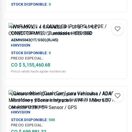
STOCK DISPONIBLE:
0
NVR MOVIL / 4 CANALES IP / GPS / 4 POE /
CONECTOR M12 / 2 unidades HDD/SSD
AEMN5043(1T/SSD)(RJ45)
HIKVISION
STOCK DISPONIBLE:
0
PRECIO ESPECIAL:
CO $ 5,155,460.68
Precio válido hasta agotar existencias
Cámara Móvil (Dash Cam) para Vehículos / ADAS /
Micrófono y Bocina Integrado / Wi-Fi / Micro SD /
Conector USB / G - Sensor / GPS
AE-DC5013-F6(GPS)
HIKVISION
STOCK DISPONIBLE:
500
PRECIO ESPECIAL:
CO $ 699,881.32