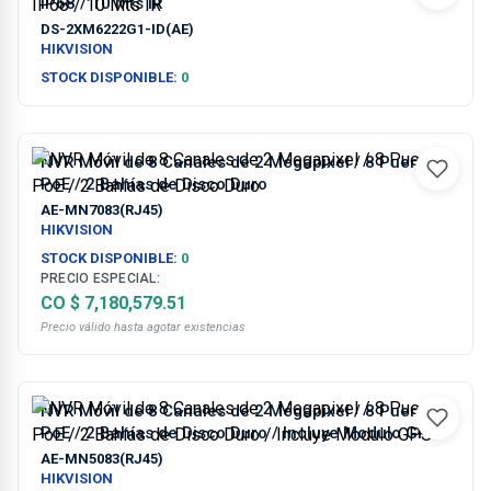
IP68 / 10 Mts IR
DS-2XM6222G1-ID(AE)
HIKVISION
STOCK DISPONIBLE:
0
NVR Móvil de 8 Canales de 2 Megapixel / 8 Puertos
PoE / 2 Bahías de Disco Duro
AE-MN7083(RJ45)
HIKVISION
STOCK DISPONIBLE:
0
PRECIO ESPECIAL:
CO $ 7,180,579.51
Precio válido hasta agotar existencias
NVR Móvil de 8 Canales de 2 Megapixel / 8 Puertos
PoE / 2 Bahías de Disco Duro / Incluye Modulo GPS
AE-MN5083(RJ45)
HIKVISION