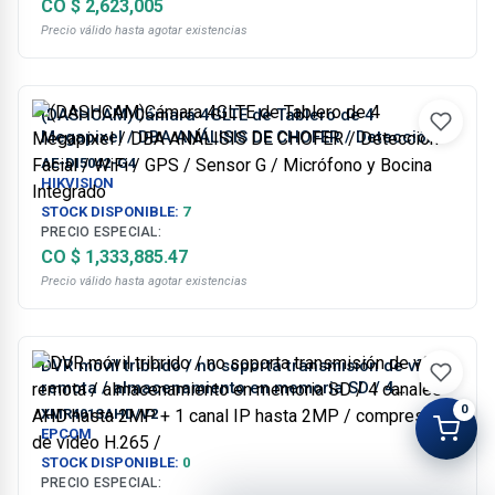
CO $ 2,623,005
Precio válido hasta agotar existencias
(DASHCAM)Cámara 4GLTE de Tablero de 4
Megapixel / DBA ANÁLISIS DE CHOFER / Detección
Facial / WiFi / GPS / Sensor G / Micrófono y Bocina
AE-DI5042-G4
Integrado
HIKVISION
STOCK DISPONIBLE:
7
PRECIO ESPECIAL:
CO $ 1,333,885.47
Precio válido hasta agotar existencias
DVR móvil tribrido / no soporta transmisión de vídeo
remota / almacenamiento en memoria SD / 4
canales AHD hasta 2MP + 1 canal IP hasta 2MP /
0
XMR401SAHD/V2
compresión de vídeo H.265 /
EPCOM
STOCK DISPONIBLE:
0
PRECIO ESPECIAL: