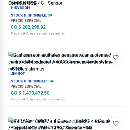
Conector USB / G - Sensor
AE-DC2018-K2
HIKVISION
STOCK DISPONIBLE:
59
PRECIO ESPECIAL:
CO $ 282,298.92
Precio válido hasta agotar existencias
Dashcam con multiples sensores con sistema de
control del conductor / 4G /Comunicación dos vías/
múltiples alarmas
JC450
JIMIIOT
STOCK DISPONIBLE:
146
PRECIO ESPECIAL:
CO $ 1,470,472.50
Precio válido hasta agotar existencias
DVR Móvil 1080P / 4 Canales TURBO + 4 Canales IP
/ Soporta 4G / WiFi / GPS / Soporta HDD