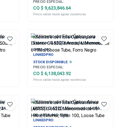
PRECIO ESPECIAL:
CO $ 9,623,846.64
Precio válido hasta agotar existencias
los,
Kilómetro de Fibra Óptica para
,
Exterior G.652D, Armada, Monomodo
o Por
de 6 Hilos, Loose Tube, Forro Negro
GYFS-06C
LINKEDPRO
STOCK DISPONIBLE:
0
PRECIO ESPECIAL:
CO $ 6,138,043.92
Precio válido hasta agotar existencias
érea
Kilómetro de Fibra Óptica Aérea
 24
(ADSS) G.652D, Monomodo de 96
se
Hilos, Exterior, Span 100, Loose
OC-ADSS-96C-S100
Tube
LINKEDPRO