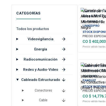
Carrete de 1 
CATEGORÍAS
Aérea Mini Fi
Drop, Monomod
IC-FIG8A2-1C
Color Negro
LINKEDPRO
Todos los productos
STOCK DISPONI
PRECIO ESPECIA
Videovigilancia
CO $ 402,003
Precio válido hasta 
Energía
Radiocomunicación
Cable de Fibra
Redes y Audio-Video
Multimodo OM
Interior/Exte
FOCRX06Y
Cableado Estructurado
No Conductiva
PANDUIT
(Riser), Prec
STOCK DISPONI
Conectores
PRECIO ESPECIA
CO $ 14,776.
Cable
Precio válido hasta 