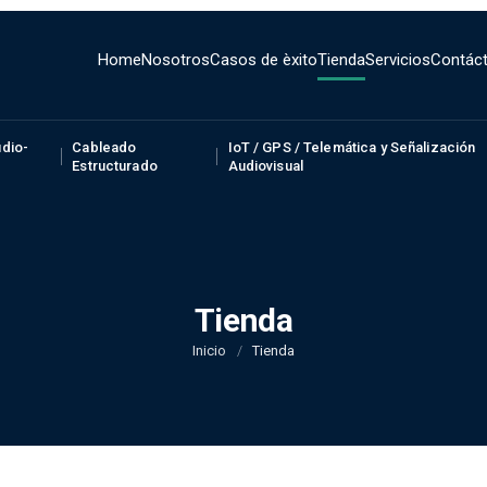
Home
Nosotros
Casos de èxito
Tienda
Servicios
Contác
dio-
Cableado
IoT / GPS / Telemática y Señalización
Estructurado
Audiovisual
Tienda
Inicio
/
Tienda