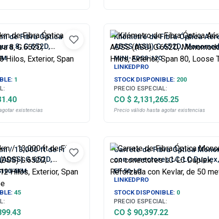
km de Fibra Óptica
Kilómetro de Fibra Óptica Aér
gura 8, G.652D,
ADSS (ASU) G.652D, Monomod
 Hilos, Exterior, Span
12 Hilos, Exterior, Span 80, L
KM
MINI-ADSS-12C
be
Tube
LINKEDPRO
BLE:
1
STOCK DISPONIBLE:
200
L:
PRECIO ESPECIAL:
31.40
CO $ 2,131,265.25
agotar existencias
Precio válido hasta agotar existencias
km / 13,000 ft de Fibra
Carrete de Fibra Óptica Mon
 (ADSS) G.652D,
con conectores LC-LC Duplex
2 Hilos, Exterior,
Reforzada con Kevlar, de 50 
S100/4KM
EF-50-LC
ose Tube
LINKEDPRO
BLE:
45
STOCK DISPONIBLE:
0
L:
PRECIO ESPECIAL:
899.43
CO $ 90,397.22