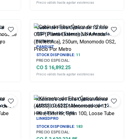
Precio válido hasta agotar existencias
ca
Cable de Fibra Óptica de 12 hilos,
OSP (Planta Externa), No Armada
 Tube,
(Dieléctrica), 250um, Monomodo
FSTN912
OS2, Precio Por Metro
PANDUIT
STOCK DISPONIBLE:
11
PRECIO ESPECIAL:
CO $ 16,892.25
Precio válido hasta agotar existencias
ea Mini
Kilómetro de Fibra Óptica Aérea
o de 8
(ADSS) G.652D, Monomodo de 12
e Tube
Hilos, Exterior, Span 100, Loose
OC-ADSS-12C-S100
Tube
LINKEDPRO
STOCK DISPONIBLE:
183
PRECIO ESPECIAL: