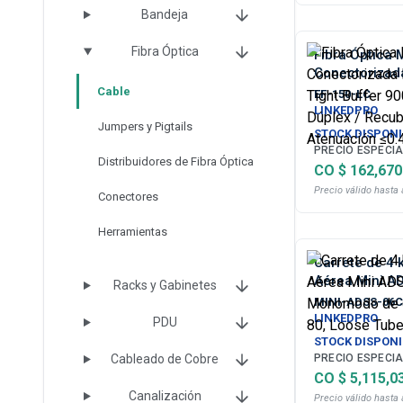
Bandeja
Fibra Óptica
Fibra Óptica
Conectorizada
Tight Buffer 
Cable
EF-150-LC
Dúplex / Rec
LINKEDPRO
/ Atenuación
Jumpers y Pigtails
STOCK DISPONI
PRECIO ESPECIA
Distribuidores de Fibra Óptica
CO $ 162,670
Precio válido hasta 
Conectores
Herramientas
Carrete de 4 
Aérea Mini A
Racks y Gabinetes
Monomodo de 6
MINI-ADSS-06
80, Loose Tu
LINKEDPRO
PDU
STOCK DISPONI
Cableado de Cobre
PRECIO ESPECIA
CO $ 5,115,0
Canalización
Precio válido hasta 