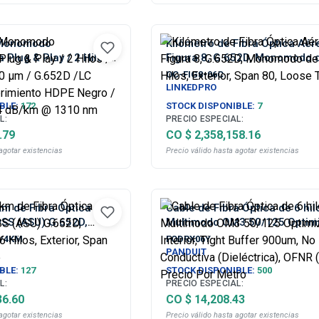
 Monomodo
Kilómetro de Fibra Óptica Aér
 Plug & Play / 2 Hilos /
Figura 8, G.652D, Monomodo 
900 μm / G.652D /LC
Hilos, Exterior, Span 80, Loos
OC-FIG8-06C
ubrimiento HDPE Negro
LINKEDPRO
 ≤0.4 dB/km @ 1310 nm
BLE:
172
STOCK DISPONIBLE:
7
L:
PRECIO ESPECIAL:
.79
CO $ 2,358,158.16
agotar existencias
Precio válido hasta agotar existencias
km de Fibra Óptica
Cable de Fibra Óptica de 6 hil
DSS (ASU) G.652D,
Multimodo OM3 50/125 Optim
 Hilos, Exterior, Span
Interior, Tight Buffer 900um, 
C/4KM
FODRX06Y
be
Conductiva (Dieléctrica), OFN
PANDUIT
(Riser), Precio Por Metro
BLE:
127
STOCK DISPONIBLE:
500
L:
PRECIO ESPECIAL:
36.60
CO $ 14,208.43
agotar existencias
Precio válido hasta agotar existencias