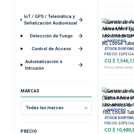
IoT / GPS / Telemática y
Carrete de 4 
Señalización Audiovisual
Aérea Mini Fi
Monomodo de 6
Detección de Fuego
OC-FIG8-06C/4
80, Loose Tu
LINKEDPRO
Control de Acceso
STOCK DISPONI
PRECIO ESPECIA
CO $ 7,546,1
Automatización e
Intrusión
Precio válido hasta 
MARCAS
Carrete de 4 
Óptica Aérea
Monomodo de 1
OC-ADSS-12C-
Span 100, Lo
LINKEDPRO
STOCK DISPONI
PRECIO ESPECIA
CO $ 10,480,
PRECIO