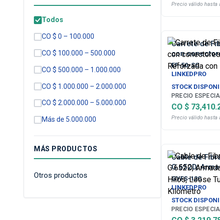
Precio válido hasta 
Todos
CO $ 0 – 100.000
Carrete de F
CO $ 100.000 – 500.000
con conector
Reforzada con
EF-50-SC
CO $ 500.000 – 1.000.000
LINKEDPRO
CO $ 1.000.000 – 2.000.000
STOCK DISPONI
PRECIO ESPECIA
CO $ 2.000.000 – 5.000.000
CO $ 73,410.
Precio válido hasta 
Más de 5.000.000
MÁS PRODUCTOS
Cable de Fibr
G.652D, Arma
Otros productos
Hilos, Loose 
GYFS-12C
Kilómetro
LINKEDPRO
STOCK DISPONI
PRECIO ESPECIA