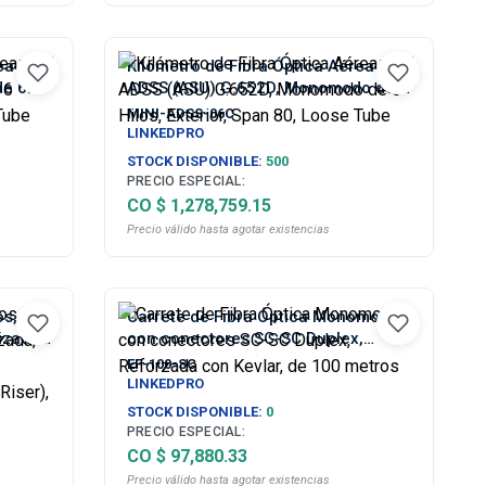
ea Mini
Kilómetro de Fibra Óptica Aérea Mini
de 6
ADSS (ASU) G.652D, Monomodo de 6
e Tube
Hilos, Exterior, Span 80, Loose Tube
MINI-ADSS-06C
LINKEDPRO
STOCK DISPONIBLE:
500
PRECIO ESPECIAL:
CO $ 1,278,759.15
Precio válido hasta agotar existencias
os,
Carrete de Fibra Óptica Monomodo
izada,
con conectores SC-SC Duplex,
No
Reforzada con Kevlar, de 100
EF-100-SC
R
metros
LINKEDPRO
STOCK DISPONIBLE:
0
PRECIO ESPECIAL:
CO $ 97,880.33
Precio válido hasta agotar existencias