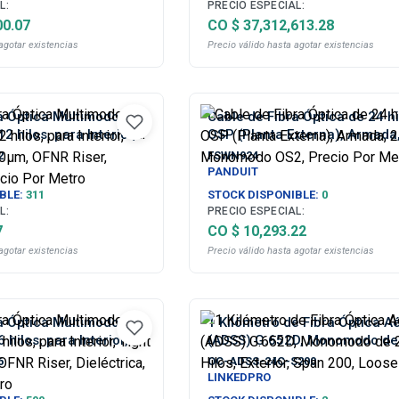
L:
PRECIO ESPECIAL:
00.07
CO $ 37,312,613.28
agotar existencias
Precio válido hasta agotar existencias
a Óptica Multimodo
Cable de Fibra Óptica de 24 hi
 hilos, para Interior,
OSP (Planta Externa), Armada
900µm, OFNR Riser,
250um, Monomodo OS2, Preci
2
FSWN924
Precio Por Metro
Metro
PANDUIT
BLE:
311
STOCK DISPONIBLE:
0
L:
PRECIO ESPECIAL:
7
CO $ 10,293.22
agotar existencias
Precio válido hasta agotar existencias
a Óptica Multimodo
1 Kilómetro de Fibra Óptica A
hilos, para Interior,
(ADSS) G.652D, Monomodo de
900µm, OFNR Riser,
Hilos, Exterior, Span 200, Loo
6
OC-ADSS-24C-S200
Precio Por Metro
Tube
LINKEDPRO