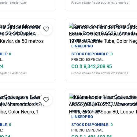
agotar existencias
Precio válido hasta agotar existencias
ibra Óptica Monomodo
Carrete de 4 km de Fibra Ópti
es SC-SC Duplex,
para Exterior G.652D, Armada,
 Kevlar, de 50 metros
Monomodo de 12 Hilos, Loose
GYFS-12C/4KM
Color Negro
LINKEDPRO
BLE:
0
STOCK DISPONIBLE:
0
L:
PRECIO ESPECIAL:
24
CO $ 8,342,308.95
agotar existencias
Precio válido hasta agotar existencias
a Óptica para Exterior
Kilómetro de Fibra Óptica Aér
da, Monomodo de 12
ADSS (ASU) G.652D, Monomod
Tube, Color Negro, 1
Hilos, Exterior, Span 80, Loos
MINI-ADSS-08C
LINKEDPRO
BLE:
0
STOCK DISPONIBLE:
0
L:
PRECIO ESPECIAL: