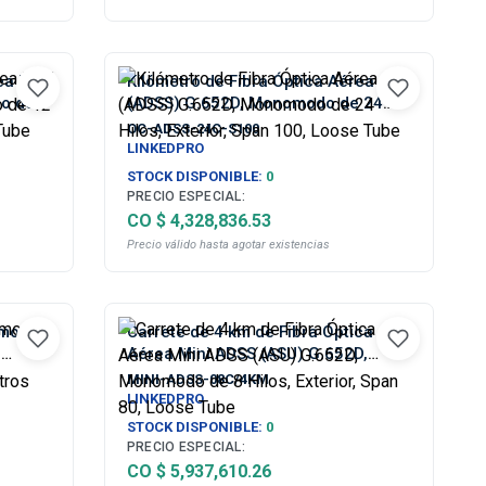
ea Mini
Kilómetro de Fibra Óptica Aérea
o de
(ADSS) G.652D, Monomodo de 24
oose
Hilos, Exterior, Span 100, Loose
OC-ADSS-24C-S100
Tube
LINKEDPRO
STOCK DISPONIBLE:
0
PRECIO ESPECIAL:
CO $ 4,328,836.53
Precio válido hasta agotar existencias
omodo
Carrete de 4 km de Fibra Óptica
,
Aérea Mini ADSS (ASU) G.652D,
metros
Monomodo de 8 Hilos, Exterior, Span
MINI-ADSS-08C/4KM
80, Loose Tube
LINKEDPRO
STOCK DISPONIBLE:
0
PRECIO ESPECIAL:
CO $ 5,937,610.26