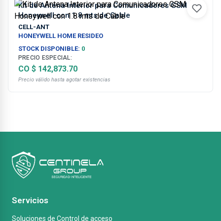
Kit de Antena Interior para Comunicadores GSM
Honeywell con 1.8 mts de Cable
CELL-ANT
HONEYWELL HOME RESIDEO
STOCK DISPONIBLE:
0
PRECIO ESPECIAL:
CO $ 142,873.70
Precio válido hasta agotar existencias
Servicios
Soluciones de Control de acceso