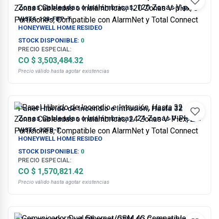
Zonas Cableadas o Inalámbricas, 120 Zonas V-plex,
8 Particiones, Compatible con AlarmNet y Total
VISTA-128-FBP-T
Connect
HONEYWELL HOME RESIDEO
STOCK DISPONIBLE:
0
PRECIO ESPECIAL:
CO $ 3,503,484.32
Precio válido hasta agotar existencias
Panel Hibrido de Incendio e Intrusión, Hasta 32
Zonas Cableadas o Inalámbricas, 24 Zonas V-Plex,
2 Particiones, Compatible con AlarmNet y Total
VISTA-32FB-T
Connect
HONEYWELL HOME RESIDEO
STOCK DISPONIBLE:
0
PRECIO ESPECIAL:
CO $ 1,570,821.42
Precio válido hasta agotar existencias