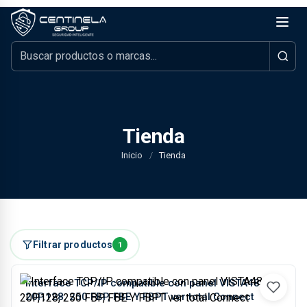
Tienda
Inicio
/
Tienda
Filtrar productos
1
Interface TCP/IP compatible con panel VISTA48,
20P,128, 250 FBP, FBE Y FBPT ver total Connect