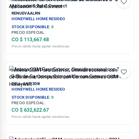
Aplicación Total Connect
RENUEVAALRN
HONEYWELL HOME RESIDEO
STOCK DISPONIBLE:
0
PRECIO ESPECIAL:
CO $ 113,667.48
Precio válido hasta agotar existencias
Antena GSM Para Exterior, Omnidireccional con
3dBi de Ganancia, Compatible con Comunicadores
GSM Honeywell
CELL-ANT-3DB
HONEYWELL HOME RESIDEO
STOCK DISPONIBLE:
0
PRECIO ESPECIAL:
CO $ 632,622.67
Precio válido hasta agotar existencias