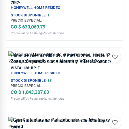
7847-I
HONEYWELL HOME RESIDEO
STOCK DISPONIBLE:
1
PRECIO ESPECIAL:
CO $ 670,069.79
Precio válido hasta agotar existencias
Panel de Alarma Hibrido, 8 Particiones, Hasta 128
Zonas, Compatible con AlarmNet y Total Connect
VISTA-128-BP-T
HONEYWELL HOME RESIDEO
STOCK DISPONIBLE:
13
PRECIO ESPECIAL:
CO $ 1,843,307.63
Precio válido hasta agotar existencias
Caja Protectora de Policarbonato con Montaje de
Pared