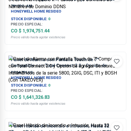
Nombres de Dominio DDNS
7810PC-AM
HONEYWELL HOME RESIDEO
STOCK DISPONIBLE:
0
PRECIO ESPECIAL:
CO $ 1,974,751.44
Precio válido hasta agotar existencias
Panel de Alarma con Pantalla Touch de 7"
Compatible con Total Connect 2.0 y Opción de
agregar Sensores Inalámbricos de la serie 5800,
PROA7PLUS
2GIG, DSC, ITI y BOSH (Con TAKEOVER)
HONEYWELL HOME RESIDEO
STOCK DISPONIBLE:
0
PRECIO ESPECIAL:
CO $ 1,641,326.83
Precio válido hasta agotar existencias
Panel Hibrido de Incendio e Intrusión, Hasta 32