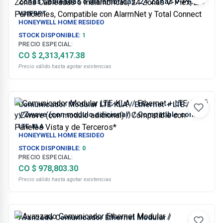
Zonas Cableadas o Inalámbricas, 24 Zonas V-Plex,
2 Particiones, Compatible con AlarmNet y Total
V32FBPT
Connect
HONEYWELL HOME RESIDEO
STOCK DISPONIBLE:
1
PRECIO ESPECIAL:
CO $ 2,313,417.38
Precio válido hasta agotar existencias
Comunicador Modular LTE-KLA / Ethernet + LTE / Wifi
y Zwave (con modulo adicional) / Compatible con
Paneles Vista y de Terceros*
LTE-KLA
HONEYWELL HOME RESIDEO
STOCK DISPONIBLE:
0
PRECIO ESPECIAL:
CO $ 978,803.30
Precio válido hasta agotar existencias
Avanzado Comunicador Ethernet Modular /