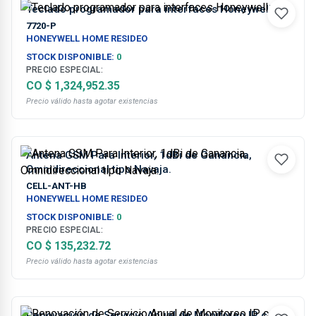
Teclado programador para interfaces Honeywell
7720-P
HONEYWELL HOME RESIDEO
STOCK DISPONIBLE:
0
PRECIO ESPECIAL:
CO $ 1,324,952.35
Precio válido hasta agotar existencias
Antena GSM Para Interior, 1dBi de Ganancia,
Omnidireccional tipo Navaja.
CELL-ANT-HB
HONEYWELL HOME RESIDEO
STOCK DISPONIBLE:
0
PRECIO ESPECIAL:
CO $ 135,232.72
Precio válido hasta agotar existencias
Renovación de Servicio Anual de Monitoreo IP con