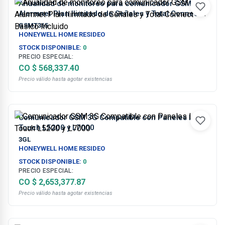
Anualidad de monitoreo para comunicador GSM
Alarmnet Plan Ilimitado de Señales y Total Connect
Basico Incluido
GSMT365
HONEYWELL HOME RESIDEO
STOCK DISPONIBLE:
0
PRECIO ESPECIAL:
CO $ 568,337.40
Precio válido hasta agotar existencias
Comunicador GSM 3G Compatible con Paneles Lynx
Touch L5200 y L7000
3GL
HONEYWELL HOME RESIDEO
STOCK DISPONIBLE:
0
PRECIO ESPECIAL:
CO $ 2,653,377.87
Precio válido hasta agotar existencias