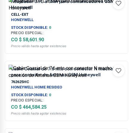
Adaptador U.FL a SMA para comunicadores GSM
Honeywell
CELL-EXT
HONEYWELL
STOCK DISPONIBLE:
0
PRECIO ESPECIAL:
CO $ 58,601.90
Precio válido hasta agotar existencias
Cable Coaxial de 7.6 mts con conector N macho
para conexión de Antenas GSM Honeywell
762625HC
HONEYWELL HOME RESIDEO
STOCK DISPONIBLE:
0
PRECIO ESPECIAL:
CO $ 464,584.25
Precio válido hasta agotar existencias