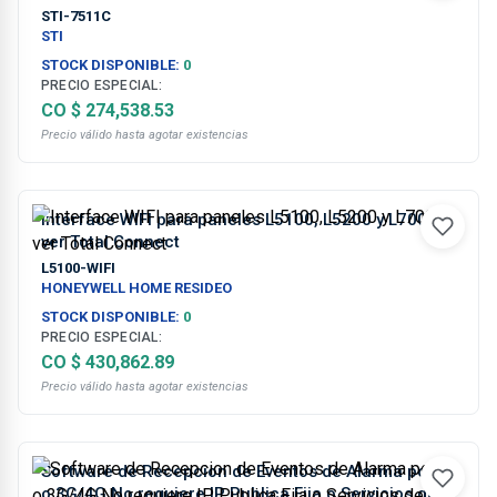
STI-7511C
STI
STOCK DISPONIBLE:
0
PRECIO ESPECIAL:
CO $ 274,538.53
Precio válido hasta agotar existencias
Interface WIFI para paneles L5100, L5200 y L7000
ver Total Connect
L5100-WIFI
HONEYWELL HOME RESIDEO
STOCK DISPONIBLE:
0
PRECIO ESPECIAL:
CO $ 430,862.89
Precio válido hasta agotar existencias
Software de Recepcion de Eventos de Alarma por IP
o 3G/4G No requiere IP Publica Fija o Servicios de