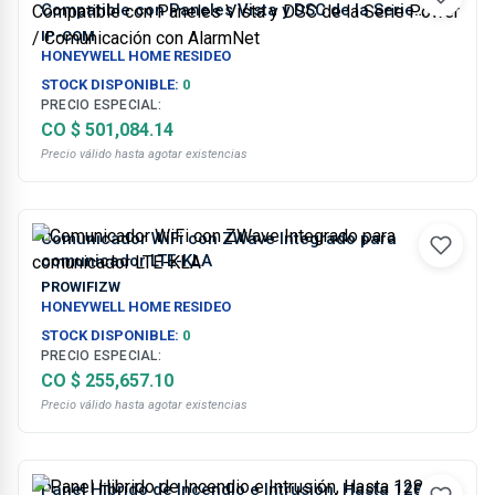
Compatible con Paneles Vista y DSC de la Serie
Power / Comunicación con AlarmNet
IP-COM
HONEYWELL HOME RESIDEO
STOCK DISPONIBLE:
0
PRECIO ESPECIAL:
CO $ 501,084.14
Precio válido hasta agotar existencias
Comunicador WiFi con ZWave Integrado para
comunicador LTE-KLA
PROWIFIZW
HONEYWELL HOME RESIDEO
STOCK DISPONIBLE:
0
PRECIO ESPECIAL:
CO $ 255,657.10
Precio válido hasta agotar existencias
Panel Hibrido de Incendio e Intrusión, Hasta 128