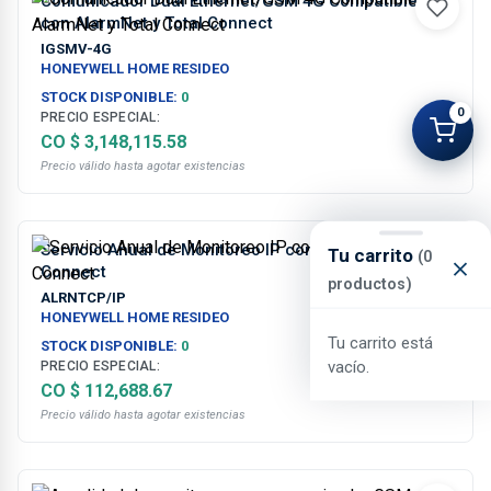
Comunicador Dual Ethernet/GSM 4G Compatible
con AlarmNet y Total Connect
IGSMV-4G
HONEYWELL HOME RESIDEO
STOCK DISPONIBLE:
0
0
PRECIO ESPECIAL:
CO $ 3,148,115.58
Precio válido hasta agotar existencias
Servicio Anual de Monitoreo IP con Aplicacion Total
Tu carrito
(0
Connect
productos)
ALRNTCP/IP
HONEYWELL HOME RESIDEO
Tu carrito está
STOCK DISPONIBLE:
0
vacío.
PRECIO ESPECIAL:
CO $ 112,688.67
Precio válido hasta agotar existencias