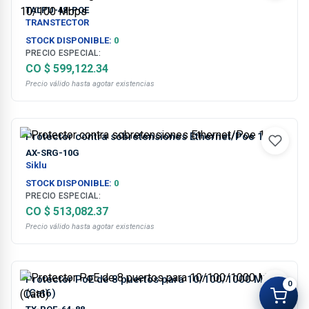
10/100 Mbps
TALPU-48-POE
TRANSTECTOR
STOCK DISPONIBLE:
0
PRECIO ESPECIAL:
CO $ 599,122.34
Precio válido hasta agotar existencias
Protector contra sobretensiones Ethernet/Poe 10G
AX-SRG-10G
Siklu
STOCK DISPONIBLE:
0
PRECIO ESPECIAL:
CO $ 513,082.37
Precio válido hasta agotar existencias
Protector PoE de 8 puertos para 10/100/1000 Mbps
0
(Cat6)