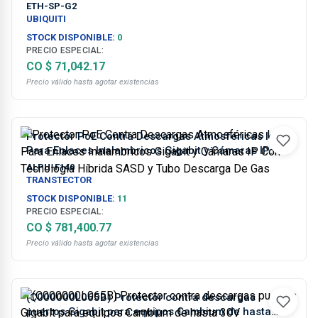
ETH-SP-G2
UBIQUITI
STOCK DISPONIBLE:
0
PRECIO ESPECIAL:
CO $ 71,042.17
Precio válido hasta agotar existencias
Protector PoE Contra Descargas Atmosféricas Ideal
Para Enlaces Inalambricos Gigabit y Cámaras IP
Con Tecnología Híbrida SASD y Tubo Descarga De
ALPU-F140
Gas
TRANSTECTOR
STOCK DISPONIBLE:
11
PRECIO ESPECIAL:
CO $ 781,400.77
Precio válido hasta agotar existencias
(C000000L065B) Protector contra descargas
puertos Gigabit para equipos Cambium de hasta