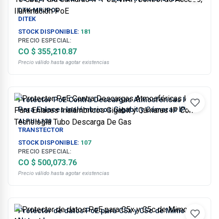
Acceso, Iluminación PoE
DTK-MRJPOE
DITEK
STOCK DISPONIBLE:
181
PRECIO ESPECIAL:
CO $ 355,210.87
Precio válido hasta agotar existencias
Protector PoE Contra Descargas Atmosféricas Ideal
Para Enlaces Inalámbricos Gigabit y Cámaras IP
Con Tecnología Tubo Descarga De Gas
ALPU-L130
TRANSTECTOR
STOCK DISPONIBLE:
107
PRECIO ESPECIAL:
CO $ 500,073.76
Precio válido hasta agotar existencias
Protector de datos PoE para C5x y C5c de Mimosa