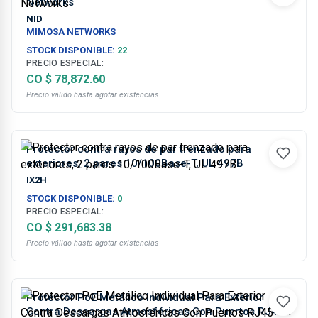
Networks
NID
MIMOSA NETWORKS
STOCK DISPONIBLE:
22
PRECIO ESPECIAL:
CO $ 78,872.60
Precio válido hasta agotar existencias
Protector contra rayos de par trenzado para
exteriores, 2 pares 10/100Base-T, UL 497B
IX2H
STOCK DISPONIBLE:
0
PRECIO ESPECIAL:
CO $ 291,683.38
Precio válido hasta agotar existencias
Protector PoE Metálico Individual Para Exterior
Contra Descargas Atmosféricas Con Puertos RJ45