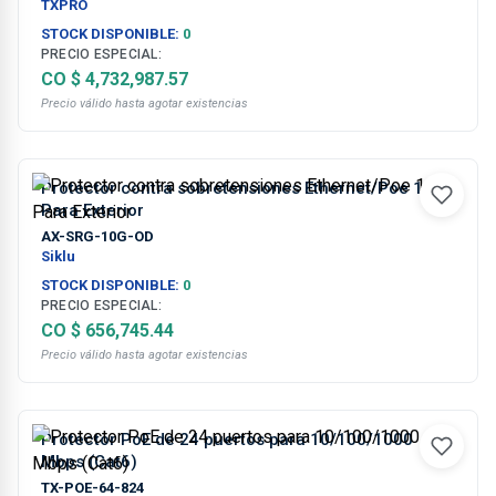
TXPRO
STOCK DISPONIBLE:
0
PRECIO ESPECIAL:
CO $ 4,732,987.57
Precio válido hasta agotar existencias
Protector contra sobretensiones Ethernet/Poe 10G
Para Exterior
AX-SRG-10G-OD
Siklu
STOCK DISPONIBLE:
0
PRECIO ESPECIAL:
CO $ 656,745.44
Precio válido hasta agotar existencias
Protector PoE de 24 puertos para 10/100/1000
Mbps (Cat6)
TX-POE-64-824