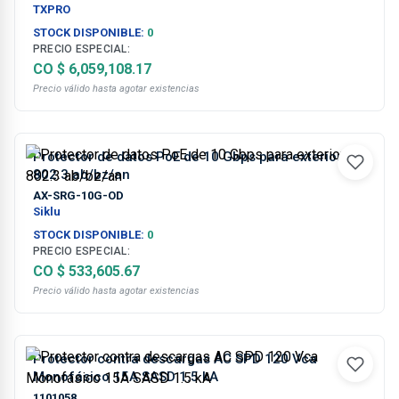
TXPRO
STOCK DISPONIBLE:
0
PRECIO ESPECIAL:
CO $ 6,059,108.17
Precio válido hasta agotar existencias
Protector de datos PoE de 10 Gbps para exterior
802.3 ab/bz/an
AX-SRG-10G-OD
Siklu
STOCK DISPONIBLE:
0
PRECIO ESPECIAL:
CO $ 533,605.67
Precio válido hasta agotar existencias
Protector contra descargas AC SPD 120 Vca
Monofásico 15A SASD 1.5 kA
1101058