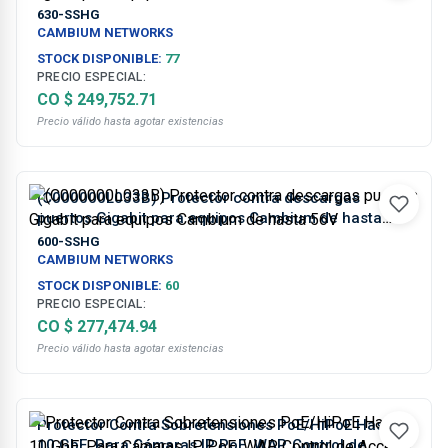
30V
630-SSHG
CAMBIUM NETWORKS
STOCK DISPONIBLE:
77
PRECIO ESPECIAL:
CO $ 249,752.71
Precio válido hasta agotar existencias
(C000000L033B) Protector contra descargas
puertos Gigabit para equipos Cambium de hasta
56V
600-SSHG
CAMBIUM NETWORKS
STOCK DISPONIBLE:
60
PRECIO ESPECIAL:
CO $ 277,474.94
Precio válido hasta agotar existencias
Protector Contra Sobretensiones PoE/HiPoE Hasta
10 GbE, Para Cámaras IP PoE, WAP, Control de