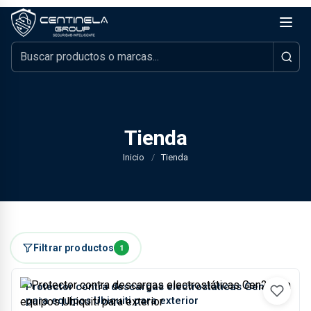
Tienda
Inicio
/
Tienda
Filtrar productos
1
Protector contra descargas electrostáticas Gen2
para equipos Ubiquiti para exterior