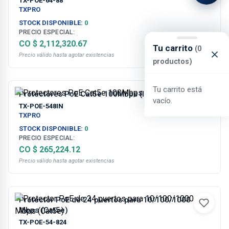
TX-POE-64-88
TXPRO
STOCK DISPONIBLE:
0
PRECIO ESPECIAL:
CO $ 2,112,320.67
Tu carrito
(0
Precio válido hasta agotar existencias
productos)
Tu carrito está
Protectores PoE Cat5e 100Mbps (Interior)
vacío.
TX-POE-548IN
TXPRO
STOCK DISPONIBLE:
0
PRECIO ESPECIAL:
CO $ 265,224.12
Precio válido hasta agotar existencias
Protector PoE de 24 puertos para 10/100/1000
Mbps (Cat5e)
TX-POE-54-824