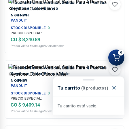
Placa de Pared Vertical, Salida Para 4 Puertos
Keystone, Color Blanco
NK4FNWH
PANDUIT
STOCK DISPONIBLE:
0
PRECIO ESPECIAL:
CO $ 8,240.89
Precio válido hasta agotar existencias
0
Placa de Pared Vertical, Salida Para 4 Puertos
Keystone, Color Blanco Mate
NK4FNIW
PANDUIT
Tu carrito
(0 productos)
STOCK DISPONIBLE:
0
PRECIO ESPECIAL:
CO $ 9,409.14
Tu carrito está vacío.
Precio válido hasta agotar existencias