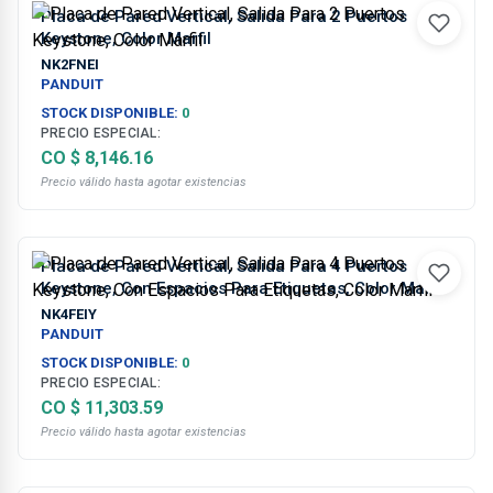
Placa de Pared Vertical, Salida Para 2 Puertos
Keystone, Color Marfil
NK2FNEI
PANDUIT
STOCK DISPONIBLE:
0
PRECIO ESPECIAL:
CO $ 8,146.16
Precio válido hasta agotar existencias
Placa de Pared Vertical, Salida Para 4 Puertos
Keystone, Con Espacios Para Etiquetas, Color Marfil
NK4FEIY
PANDUIT
STOCK DISPONIBLE:
0
PRECIO ESPECIAL:
CO $ 11,303.59
Precio válido hasta agotar existencias