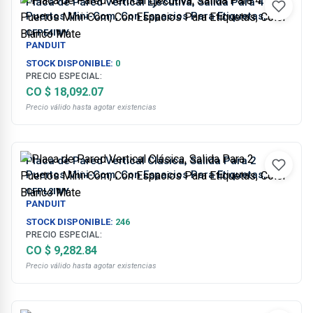
Placa de Pared Vertical Ejecutiva, Salida Para 4
Puertos Mini-Com, Con Espacios Para Etiquetas,
Color Blanco Mate
CFPE4IWY
PANDUIT
STOCK DISPONIBLE:
0
PRECIO ESPECIAL:
CO $ 18,092.07
Precio válido hasta agotar existencias
Placa de Pared Vertical Clásica, Salida Para 2
Puertos Mini-Com, Con Espacios Para Etiquetas,
Color Blanco Mate
CFPL2IWY
PANDUIT
STOCK DISPONIBLE:
246
PRECIO ESPECIAL:
CO $ 9,282.84
Precio válido hasta agotar existencias