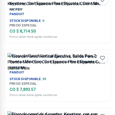
Keystone, Con Espacios Para Etiquetas, Color Marfil
NK1FEIY
PANDUIT
STOCK DISPONIBLE:
0
PRECIO ESPECIAL:
CO $ 8,714.50
Precio válido hasta agotar existencias
Placa de Pared Vertical Ejecutiva, Salida Para 2
Puertos Mini-Com, Con Espacios Para Etiquetas,
Color Blanco Mate
CFPE2IWY
PANDUIT
STOCK DISPONIBLE:
39
PRECIO ESPECIAL:
CO $ 7,893.57
Precio válido hasta agotar existencias
Placa de pared de 4 puertos, Keystone, con espacio