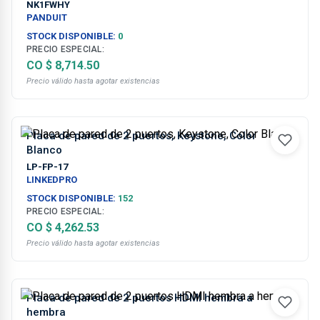
Blanco
NK1FWHY
PANDUIT
STOCK DISPONIBLE:
0
PRECIO ESPECIAL:
CO $ 8,714.50
Precio válido hasta agotar existencias
Placa de pared de 2 puertos, Keystone, Color
Blanco
LP-FP-17
LINKEDPRO
STOCK DISPONIBLE:
152
PRECIO ESPECIAL:
CO $ 4,262.53
Precio válido hasta agotar existencias
Placa de pared de 2 puertos HDMI hembra a
hembra