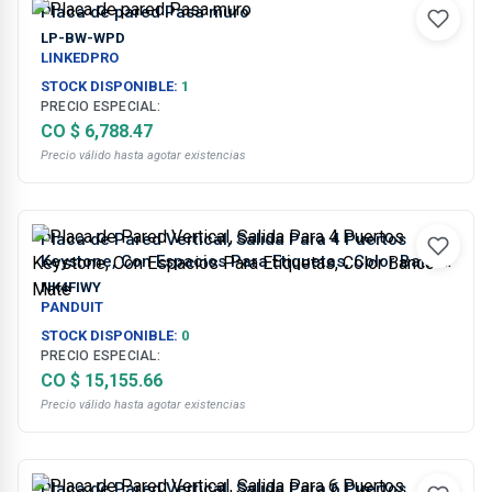
Placa de pared Pasa muro
LP-BW-WPD
LINKEDPRO
STOCK DISPONIBLE:
1
PRECIO ESPECIAL:
CO $ 6,788.47
Precio válido hasta agotar existencias
Placa de Pared Vertical, Salida Para 4 Puertos
Keystone, Con Espacios Para Etiquetas, Color Banco
Mate
NK4FIWY
PANDUIT
STOCK DISPONIBLE:
0
PRECIO ESPECIAL:
CO $ 15,155.66
Precio válido hasta agotar existencias
Placa de Pared Vertical, Salida Para 6 Puertos