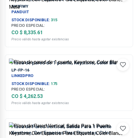
Blanco Mate
NK2FIWY
PANDUIT
STOCK DISPONIBLE:
315
PRECIO ESPECIAL:
CO $ 8,335.61
Precio válido hasta agotar existencias
Placa de pared de 1 puerto, Keystone, Color Blanco
LP-FP-16
LINKEDPRO
STOCK DISPONIBLE:
175
PRECIO ESPECIAL:
CO $ 4,262.53
Precio válido hasta agotar existencias
Placa de Pared Vertical, Salida Para 1 Puerto
Keystone, Con Espacios Para Etiquetas, Color