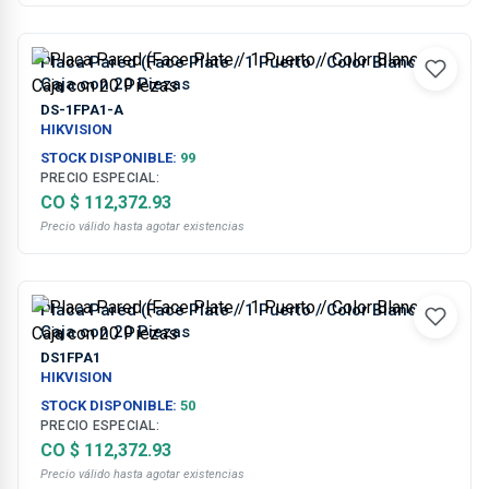
Placa Pared (Face Plate / 1 Puerto / Color Blanco /
Caja con 20 Piezas
DS-1FPA1-A
HIKVISION
STOCK DISPONIBLE:
99
PRECIO ESPECIAL:
CO $ 112,372.93
Precio válido hasta agotar existencias
Placa Pared (Face Plate / 1 Puerto / Color Blanco /
Caja con 20 Piezas
DS1FPA1
HIKVISION
STOCK DISPONIBLE:
50
PRECIO ESPECIAL:
CO $ 112,372.93
Precio válido hasta agotar existencias