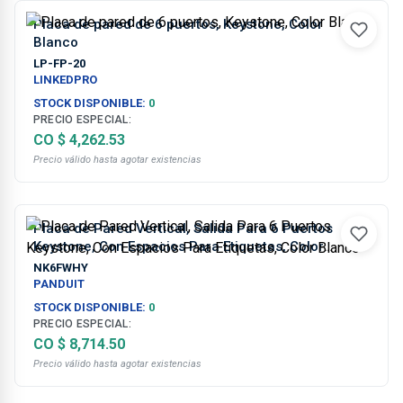
Placa de pared de 6 puertos, Keystone, Color
Blanco
LP-FP-20
LINKEDPRO
STOCK DISPONIBLE:
0
PRECIO ESPECIAL:
CO $ 4,262.53
Precio válido hasta agotar existencias
Placa de Pared Vertical, Salida Para 6 Puertos
Keystone, Con Espacios Para Etiquetas, Color
Blanco
NK6FWHY
PANDUIT
STOCK DISPONIBLE:
0
PRECIO ESPECIAL:
CO $ 8,714.50
Precio válido hasta agotar existencias