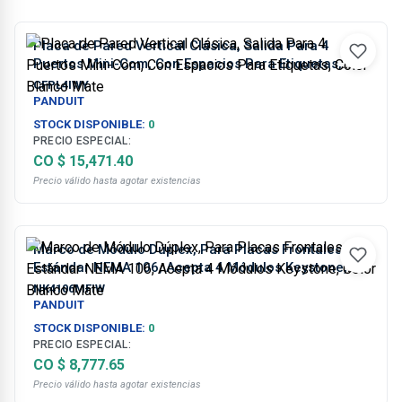
Placa de Pared Vertical Clásica, Salida Para 4
Puertos Mini-Com, Con Espacios Para Etiquetas,
Color Blanco Mate
CFPL4IWY
PANDUIT
STOCK DISPONIBLE:
0
PRECIO ESPECIAL:
CO $ 15,471.40
Precio válido hasta agotar existencias
Marco de Módulo Dúplex, Para Placas Frontales
Estándar NEMA 106, Acepta 4 Módulos Keystone,
Color Blanco Mate
NK4106MFIW
PANDUIT
STOCK DISPONIBLE:
0
PRECIO ESPECIAL:
CO $ 8,777.65
Precio válido hasta agotar existencias