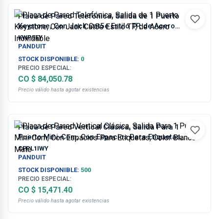
Placa de Pared Telefónica, Salida de 1 Puerto
Keystone, Con Jack Cat5e Estilo TP, de Acero
Inoxidable
KWP5EY
PANDUIT
STOCK DISPONIBLE:
0
PRECIO ESPECIAL:
CO $ 84,050.78
Precio válido hasta agotar existencias
Placa de Pared Vertical Clásica, Salida Para 1
Puerto Mini-Com, Con Espacios Para Etiquetas,
Color Blanco Mate
CFPL1IWY
PANDUIT
STOCK DISPONIBLE:
500
PRECIO ESPECIAL:
CO $ 15,471.40
Precio válido hasta agotar existencias