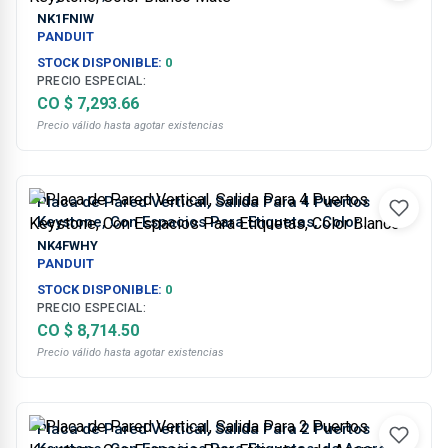
NK1FNIW
PANDUIT
STOCK DISPONIBLE:
0
PRECIO ESPECIAL:
CO $ 7,293.66
Precio válido hasta agotar existencias
Placa de Pared Vertical, Salida Para 4 Puertos
Keystone, Con Espacios Para Etiquetas, Color
Blanco
NK4FWHY
PANDUIT
STOCK DISPONIBLE:
0
PRECIO ESPECIAL:
CO $ 8,714.50
Precio válido hasta agotar existencias
Placa de Pared Vertical, Salida Para 2 Puertos