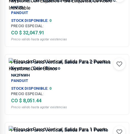
Keystone, Con Espacios Para Etiquetas, de Acero
Inoxidable
NKF2S
PANDUIT
STOCK DISPONIBLE:
0
PRECIO ESPECIAL:
CO $ 32,047.91
Precio válido hasta agotar existencias
Placa de Pared Vertical, Salida Para 2 Puertos
Keystone, Color Blanco
NK2FNWH
PANDUIT
STOCK DISPONIBLE:
0
PRECIO ESPECIAL:
CO $ 8,051.44
Precio válido hasta agotar existencias
Placa de Pared Vertical, Salida Para 1 Puerto