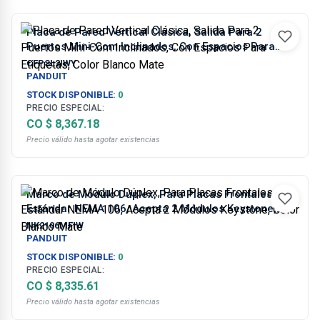
Placa de Pared Vertical Clásica, Salida Para 2
Puertos Mini-Com Inclinados, Con Espacios Para
Etiquetas, Color Blanco Mate
CFPSL2IWY
PANDUIT
STOCK DISPONIBLE:
0
PRECIO ESPECIAL:
CO $ 8,367.18
Precio válido hasta agotar existencias
Marco de Módulo Dúplex, Para Placas Frontales
Estándar NEMA 106, Acepta 2 Módulos Keystone,
Color Blanco Mate
NK2106MFIW
PANDUIT
STOCK DISPONIBLE:
0
PRECIO ESPECIAL:
CO $ 8,335.61
Precio válido hasta agotar existencias