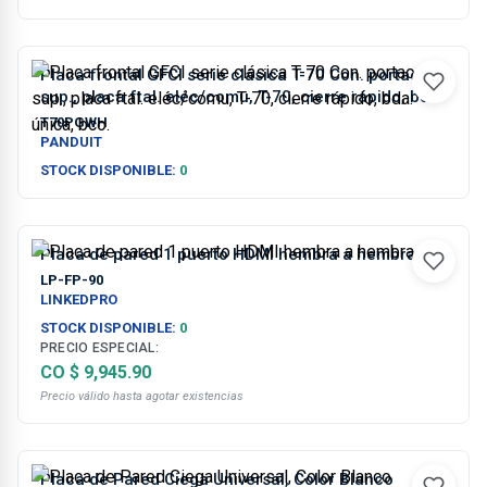
Placa frontal GFCI serie clásica T-70 Con. portac.
sup., placa ftal. eléc/comu, T-70, cierre rápido, bda.
única, bco.
T70PGWH
PANDUIT
STOCK DISPONIBLE:
0
Placa de pared 1 puerto HDMI hembra a hembra
LP-FP-90
LINKEDPRO
STOCK DISPONIBLE:
0
PRECIO ESPECIAL:
CO $ 9,945.90
Precio válido hasta agotar existencias
Placa de Pared Ciega Universal, Color Blanco