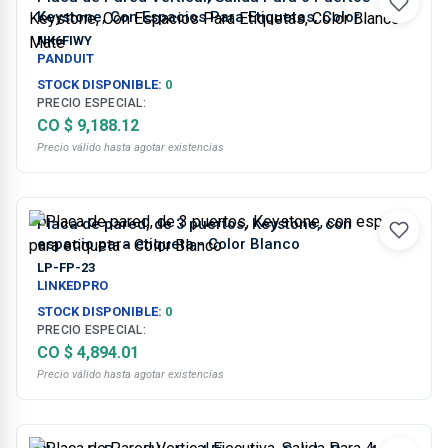
Keystone, Con Espacios Para Etiquetas, Color
Blanco Mate
NK6FIWY
PANDUIT
STOCK DISPONIBLE:
0
PRECIO ESPECIAL:
CO $ 9,188.12
Precio válido hasta agotar existencias
Placa de pared, de 3 puertos, Keystone, con
espacio para etiqueta - Color Blanco
LP-FP-23
LINKEDPRO
STOCK DISPONIBLE:
0
PRECIO ESPECIAL:
CO $ 4,894.01
Precio válido hasta agotar existencias