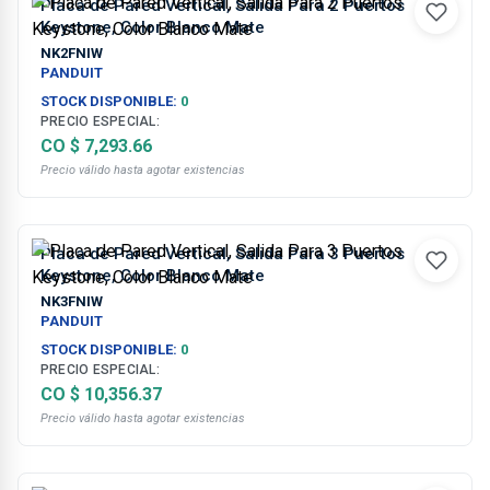
Placa de Pared Vertical, Salida Para 2 Puertos
Keystone, Color Blanco Mate
NK2FNIW
PANDUIT
STOCK DISPONIBLE:
0
PRECIO ESPECIAL:
CO $ 7,293.66
Precio válido hasta agotar existencias
Placa de Pared Vertical, Salida Para 3 Puertos
Keystone, Color Blanco Mate
NK3FNIW
PANDUIT
STOCK DISPONIBLE:
0
PRECIO ESPECIAL:
CO $ 10,356.37
Precio válido hasta agotar existencias