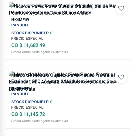
Placa de Pared Para Mueble Modular, Salida Para 4
Puertos Keystone, Color Blanco Mate
NK4MFIW
PANDUIT
STOCK DISPONIBLE:
0
PRECIO ESPECIAL:
CO $ 11,682.49
Precio válido hasta agotar existencias
Marco de Módulo Dúplex, Para Placas Frontales
Estándar GFCI, Acepta 2 Módulos Keystone, Color
Blanco Mate
NK2RMFIW
PANDUIT
STOCK DISPONIBLE:
0
PRECIO ESPECIAL:
CO $ 11,145.72
Precio válido hasta agotar existencias