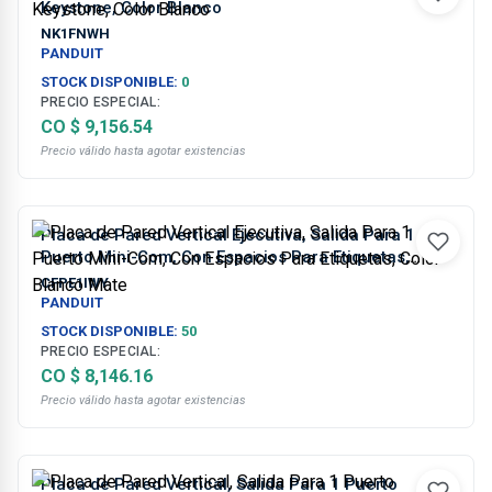
Keystone, Color Blanco
NK1FNWH
PANDUIT
STOCK DISPONIBLE:
0
PRECIO ESPECIAL:
CO $ 9,156.54
Precio válido hasta agotar existencias
Placa de Pared Vertical Ejecutiva, Salida Para 1
Puerto Mini-Com, Con Espacios Para Etiquetas,
Color Blanco Mate
CFPE1IWY
PANDUIT
STOCK DISPONIBLE:
50
PRECIO ESPECIAL:
CO $ 8,146.16
Precio válido hasta agotar existencias
Placa de Pared Vertical, Salida Para 1 Puerto