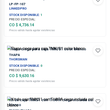
LP-FP-107
LINKEDPRO
STOCK DISPONIBLE:
1
PRECIO ESPECIAL:
CO $ 4,736.14
Precio válido hasta agotar existencias
Thapa ciega para caja TMK/S1 color blanco
THAPA
THORSMAN
STOCK DISPONIBLE:
0
PRECIO ESPECIAL:
CO $ 9,630.16
Precio válido hasta agotar existencias
Kit de caja TMKS1 con THAPA ciega incluida color
blanco