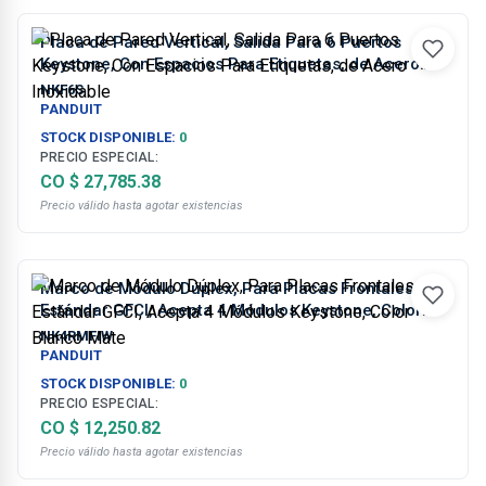
Placa de Pared Vertical, Salida Para 6 Puertos
Keystone, Con Espacios Para Etiquetas, de Acero
Inoxidable
NKF6S
PANDUIT
STOCK DISPONIBLE:
0
PRECIO ESPECIAL:
CO $ 27,785.38
Precio válido hasta agotar existencias
Marco de Módulo Dúplex, Para Placas Frontales
Estándar GFCI, Acepta 4 Módulos Keystone, Color
Blanco Mate
NK4RMFIW
PANDUIT
STOCK DISPONIBLE:
0
PRECIO ESPECIAL:
CO $ 12,250.82
Precio válido hasta agotar existencias