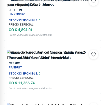
para etiqueta, Color blanco
LP-FP-24
LINKEDPRO
STOCK DISPONIBLE:
0
PRECIO ESPECIAL:
CO $ 4,894.01
Precio válido hasta agotar existencias
Placa de Pared Vertical Clásica, Salida Para 2
Puertos Mini-Com, Color Blanco Mate
CFP2IW
PANDUIT
STOCK DISPONIBLE:
0
PRECIO ESPECIAL:
CO $ 11,366.74
Precio válido hasta agotar existencias