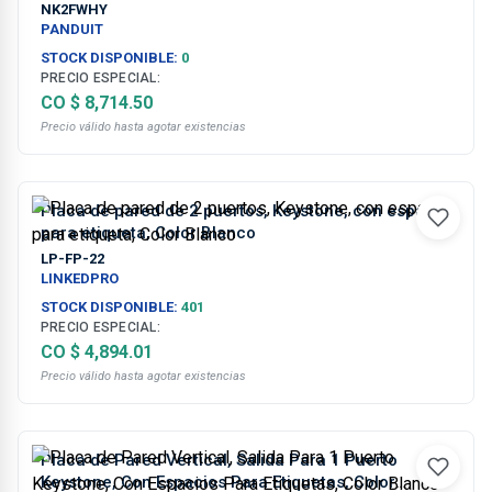
Blanco
NK2FWHY
PANDUIT
STOCK DISPONIBLE:
0
PRECIO ESPECIAL:
CO $ 8,714.50
Precio válido hasta agotar existencias
Placa de pared de 2 puertos, Keystone, con espacio
para etiqueta, Color Blanco
LP-FP-22
LINKEDPRO
STOCK DISPONIBLE:
401
PRECIO ESPECIAL:
CO $ 4,894.01
Precio válido hasta agotar existencias
Placa de Pared Vertical, Salida Para 1 Puerto
Keystone, Con Espacios Para Etiquetas, Color