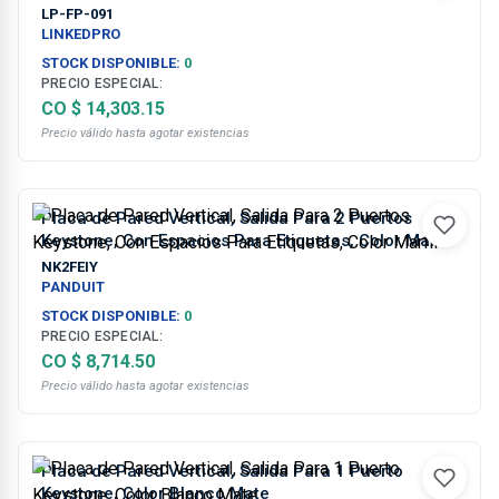
LP-FP-091
LINKEDPRO
STOCK DISPONIBLE:
0
PRECIO ESPECIAL:
CO $ 14,303.15
Precio válido hasta agotar existencias
Placa de Pared Vertical, Salida Para 2 Puertos
Keystone, Con Espacios Para Etiquetas, Color Marfil
NK2FEIY
PANDUIT
STOCK DISPONIBLE:
0
PRECIO ESPECIAL:
CO $ 8,714.50
Precio válido hasta agotar existencias
Placa de Pared Vertical, Salida Para 1 Puerto
Keystone, Color Blanco Mate