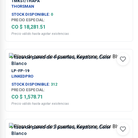
TMKS1/THAPA
THORSMAN
STOCK DISPONIBLE:
0
PRECIO ESPECIAL:
CO $ 18,281.51
Precio válido hasta agotar existencias
Placa de pared de 4 puertos, Keystone, Color
Blanco
LP-FP-19
LINKEDPRO
STOCK DISPONIBLE:
312
PRECIO ESPECIAL:
CO $ 4,262.53
Precio válido hasta agotar existencias
Placa de pared de 3 puertos, Keystone, Color
Blanco