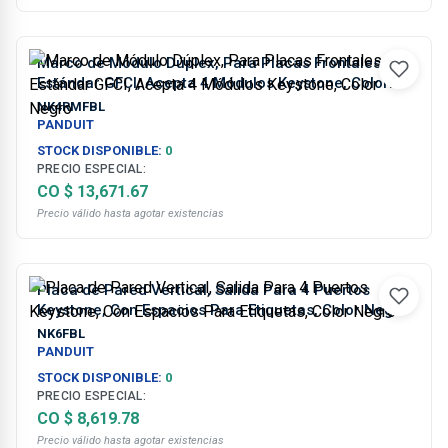
Marco de Módulo Dúplex, Para Placas Frontales
Estándar GFCI, Acepta 4 Módulos Keystone, Color
Negro
NK4RMFBL
PANDUIT
STOCK DISPONIBLE:
0
PRECIO ESPECIAL:
CO $ 13,671.67
Precio válido hasta agotar existencias
Placa de Pared Vertical, Salida Para 4 Puertos
Keystone, Con Espacios Para Etiquetas, Color Negro
NK6FBL
PANDUIT
STOCK DISPONIBLE:
0
PRECIO ESPECIAL:
CO $ 8,619.78
Precio válido hasta agotar existencias