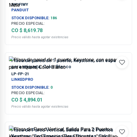
Blanco Mate
NK1FIWY
PANDUIT
STOCK DISPONIBLE:
186
PRECIO ESPECIAL:
CO $ 8,619.78
Precio válido hasta agotar existencias
Placa de pared de 1 puerto, Keystone, con espacio
para etiqueta, Color Blanco
LP-FP-21
LINKEDPRO
STOCK DISPONIBLE:
0
PRECIO ESPECIAL:
CO $ 4,894.01
Precio válido hasta agotar existencias
Placa de Pared Vertical, Salida Para 2 Puertos
Keystone, Con Espacios Para Etiquetas, Color