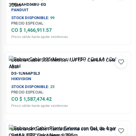
Color Azul, 305m
PUL6AHD04BU-EG
PANDUIT
STOCK DISPONIBLE:
99
PRECIO ESPECIAL:
CO $ 1,466,911.57
Precio válido hasta agotar existencias
Bobina Cable 305 Metros / U/FTP / Cat 6A / Color
Azul
DS-1LN6APSL3
HIKVISION
STOCK DISPONIBLE:
23
PRECIO ESPECIAL:
CO $ 1,587,474.42
Precio válido hasta agotar existencias
Bobina de Cable Planta Externa con Gel, de 4 pares,
Cat6A, UTP, Color Negro, 305m