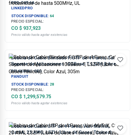
frecuencias de hasta 500MHz, UL
PRO-CAT-6A
LINKEDPRO
STOCK DISPONIBLE:
64
PRECIO ESPECIAL:
CO $ 937,923
Precio válido hasta agotar existencias
Bobina de Cable Blindado F/UTP de 4 Pares, Cat6A,
Soporte de Aplicaciones 10GBase-T, LSZH (Libre de
Gases Tóxicos), Color Azul, 305m
PFL6X04BU-CEG
PANDUIT
STOCK DISPONIBLE:
28
PRECIO ESPECIAL:
CO $ 1,299,579.75
Precio válido hasta agotar existencias
Bobina de Cable UTP de 4 Pares, Vari-MaTriX,
Cat6A, 23 AWG, LSZH (Libre de Gases Tóxicos),