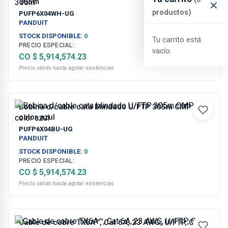
305m
productos)
PUFP6X04WH-UG
PANDUIT
STOCK DISPONIBLE:
0
Tu carrito está
PRECIO ESPECIAL:
vacío.
CO $ 5,914,574.23
Precio válido hasta agotar existencias
Bobina d/cable cata blindado U/FTP 305m CMP
color azul
PUFP6X04BU-UG
PANDUIT
STOCK DISPONIBLE:
0
PRECIO ESPECIAL:
CO $ 5,914,574.23
Precio válido hasta agotar existencias
Cable de cobre TX6A™, Cat 6A, 23 AWG, U/FTP, CMP,