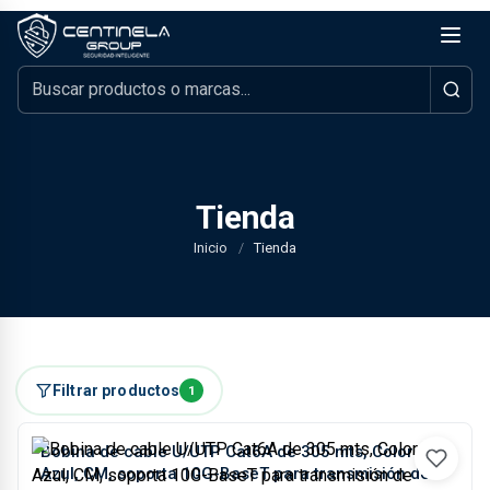
Tienda
Inicio
/
Tienda
Filtrar productos
1
Bobina de cable U/UTP Cat6A de 305 mts, Color
Azul, CM, soporta 10G-BaseT para transmisión de