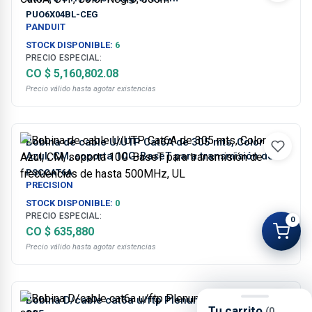
PUO6X04BL-CEG
PANDUIT
STOCK DISPONIBLE:
6
PRECIO ESPECIAL:
CO $ 5,160,802.08
Precio válido hasta agotar existencias
Bobina de cable U/UTP Cat6A de 305 mts, Color
Azul, CM, soporta 10G-BaseT para transmisión de
frecuencias de hasta 500MHz, UL
PSCCAT6A
PRECISION
STOCK DISPONIBLE:
0
PRECIO ESPECIAL:
0
CO $ 635,880
Precio válido hasta agotar existencias
Bobina D/cable cat6a u/ftp Plenum color blanco
Tu carrito
(0