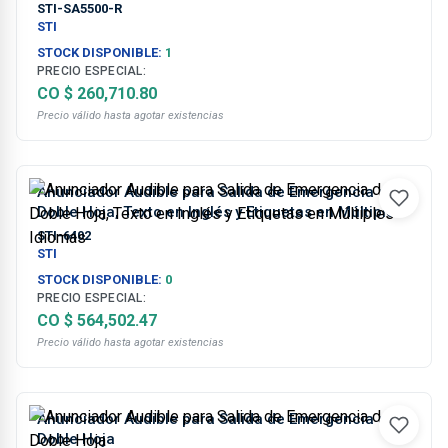
STI-SA5500-R
STI
STOCK DISPONIBLE:
1
PRECIO ESPECIAL:
CO $ 260,710.80
Precio válido hasta agotar existencias
Anunciador Audible para Salida de Emergencia de
Doble Hoja, Texto en Inglés y Etiquetas en Múltiples
Idiomas
STI-6402
STI
STOCK DISPONIBLE:
0
PRECIO ESPECIAL:
CO $ 564,502.47
Precio válido hasta agotar existencias
Anunciador Audible para Salida de Emergencia de
Doble Hoja