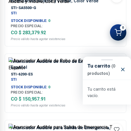
Notificación Audible y Visible, Color Verde
STI-SA5500-G
STI
STOCK DISPONIBLE:
0
PRECIO ESPECIAL:
0
CO $ 283,379.92
Precio válido hasta agotar existencias
Anunciador Audible de Robo de Extintores, en
Tu carrito
(0
Español
productos)
STI-6200-ES
STI
STOCK DISPONIBLE:
0
Tu carrito está
PRECIO ESPECIAL:
vacío.
CO $ 150,957.91
Precio válido hasta agotar existencias
Anunciador Audible para Salida de Emergencia,