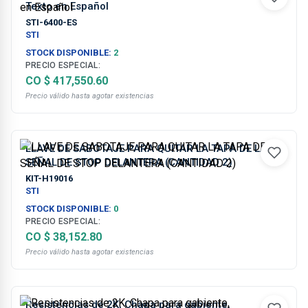
Texto en Español
STI-6400-ES
STI
STOCK DISPONIBLE:
2
PRECIO ESPECIAL:
CO $ 417,550.60
Precio válido hasta agotar existencias
LLAVE DE SABOTAJE PARA QUITAR LA TAPA DE LA
SEÑAL DE STOP DELANTERA (CANTIDAD 2)
KIT-H19016
STI
STOCK DISPONIBLE:
0
PRECIO ESPECIAL:
CO $ 38,152.80
Precio válido hasta agotar existencias
Resistencias de 2K, Chapa para gabiente,