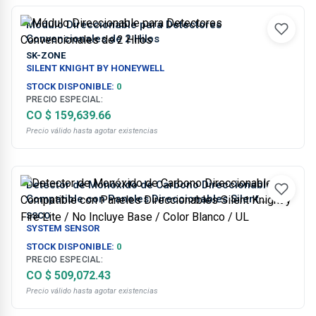
Módulo Direccionable para Detectores
Convencionales de 2 Hilos
SK-ZONE
SILENT KNIGHT BY HONEYWELL
STOCK DISPONIBLE:
0
PRECIO ESPECIAL:
CO $ 159,639.66
Precio válido hasta agotar existencias
Detector de Monóxido de Carbono Direccionable /
Compatible con Paneles Direccionables Silent
Knight y Fire Lite / No Incluye Base / Color Blanco /
SSCO
UL
SYSTEM SENSOR
STOCK DISPONIBLE:
0
PRECIO ESPECIAL:
CO $ 509,072.43
Precio válido hasta agotar existencias