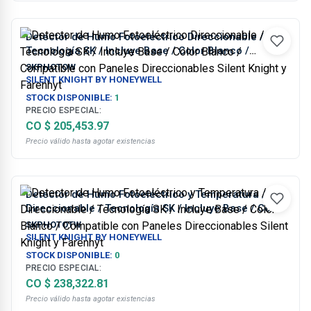
Detector de Humo Fotoeléctrico Direccionable /
Tecnología SK / Incluye Base / Color Blanco /
Compatible con Paneles Direccionables Silent
SKPHOTOW
Knight y Farenhyt
SILENT KNIGHT BY HONEYWELL
STOCK DISPONIBLE:
1
PRECIO ESPECIAL:
CO $ 205,453.97
Precio válido hasta agotar existencias
Detector de Humo Fotoeléctrico y Temperatura /
Direccionable / Tecnología SK / Incluye Base / Color
Blanco / Compatible con Paneles Direccionables
SKPHOTOTW
Silent Knight y Farenhyt
SILENT KNIGHT BY HONEYWELL
STOCK DISPONIBLE:
0
PRECIO ESPECIAL:
CO $ 238,322.81
Precio válido hasta agotar existencias