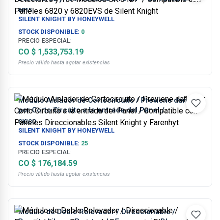
con Paneles 6820 y 6820EVS de Silent Knight
6815
SILENT KNIGHT BY HONEYWELL
STOCK DISPONIBLE:
0
PRECIO ESPECIAL:
CO $ 1,533,753.19
Precio válido hasta agotar existencias
Módulo Aislador de Cortocircuito / Previene daño
por Corto Circuito a la entrada del Panel /
Compatible con Paneles Direccionables Silent
SKISO
Knight y Farenhyt
SILENT KNIGHT BY HONEYWELL
STOCK DISPONIBLE:
25
PRECIO ESPECIAL:
CO $ 176,184.59
Precio válido hasta agotar existencias
Módulo de Doble Relevador / Direccionable /