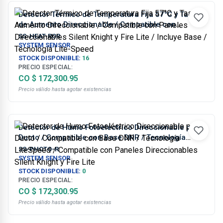
Detector Térmico de Temperatura Fija 57°C y Tasa
de Aumento Direccionable / Compatible con
Paneles Direccionables Silent Knight y Fire Lite /
SS-HEAT-ROR
Incluye Base / Tecnología Lite-Speed
SYSTEM SENSOR
STOCK DISPONIBLE:
16
PRECIO ESPECIAL:
CO $ 172,300.95
Precio válido hasta agotar existencias
Detector de Humo Fotoeléctrico Direccionable para
Ducto / Compatible con Base DNR / Tecnología
LiteSpeed / Compatible con Paneles Direccionables
SS-PHOTO-R
Silent Knight y Fire Lite
SYSTEM SENSOR
STOCK DISPONIBLE:
0
PRECIO ESPECIAL:
CO $ 172,300.95
Precio válido hasta agotar existencias