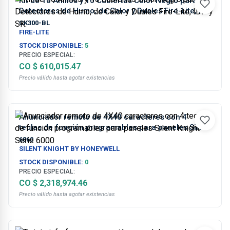
Kit de 10 Anillos y 10 Cubiertas Color Negro para
Detectores de Humo, de Calor y Duales Fire-Lite, IDP
y SK.
CK300-BL
FIRE-LITE
STOCK DISPONIBLE:
5
PRECIO ESPECIAL:
CO $ 610,015.47
Precio válido hasta agotar existencias
Anunciador remoto de 4X40 caracteres con 4
teclas de función programables para paneles Silent
Knight Serie 6000
6860
SILENT KNIGHT BY HONEYWELL
STOCK DISPONIBLE:
0
PRECIO ESPECIAL:
CO $ 2,318,974.46
Precio válido hasta agotar existencias