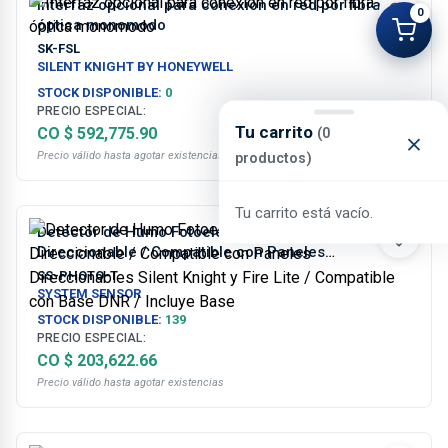
Interfaz opcional para conexión en red por fibra
0
óptica monomodo
SK-FSL
SILENT KNIGHT BY HONEYWELL
STOCK DISPONIBLE:
0
PRECIO ESPECIAL:
Tu carrito
CO $ 592,775.90
(0
Precio válido hasta agotar existencias
productos)
Tu carrito está vacío.
Detector de Humo Fotoeléctrico y Térmico (57°C)
Direccionable / Compatible con Paneles
Direccionables Silent Knight y Fire Lite / Compatible
SS-PHOTO-T
con Base DNR / Incluye Base
SYSTEM SENSOR
STOCK DISPONIBLE:
139
PRECIO ESPECIAL:
CO $ 203,622.66
Precio válido hasta agotar existencias