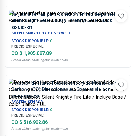
Tarjeta inferfaz para conexión en red de paneles
Silent Knight Serie 6000 y Farenhyt Serie Black
SK-NIC-KIT
SILENT KNIGHT BY HONEYWELL
STOCK DISPONIBLE:
0
PRECIO ESPECIAL:
CO $ 1,905,887.89
Precio válido hasta agotar existencias
Detector de Humo Fotoelectrico y de Monóxido de
Carbono (CO) Direccionable / Compatible con
Paneles Direccionables Silent Knight y Fire Lite /
SS-PHOTO-CO
Incluye Base / Color Blanco / UL
SYSTEM SENSOR
STOCK DISPONIBLE:
0
PRECIO ESPECIAL:
CO $ 516,902.86
Precio válido hasta agotar existencias