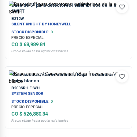
Base de 6" para detectores inalámbricos de la serie
SWIFT
B210W
SILENT KNIGHT BY HONEYWELL
STOCK DISPONIBLE:
0
PRECIO ESPECIAL:
CO $ 68,989.84
Precio válido hasta agotar existencias
Base sonora / Convencional / Baja frecuencia /
Color blanco
B200SR-LF-WH
SYSTEM SENSOR
STOCK DISPONIBLE:
0
PRECIO ESPECIAL:
CO $ 526,880.34
Precio válido hasta agotar existencias