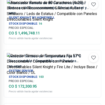
Anunciador Remoto de 80 Caracteres (4x20) /
Botones de Reconocimiento, Silenciar, Reset y
Simulacro / Leds de Estatus / Compatible con
6855
Paneles Direccionables Silent Knight
SILENT KNIGHT BY HONEYWELL
STOCK DISPONIBLE:
16
PRECIO ESPECIAL:
CO $ 1,496,748.11
Precio válido hasta agotar existencias
Detector Térmico de Temperatura Fija 57°C
Direccionable / Compatible con Paneles
Direccionables Silent Knight y Fire Lite / Incluye
SS-HEAT
Base / Color Blanco / UL
SYSTEM SENSOR
STOCK DISPONIBLE:
103
PRECIO ESPECIAL:
CO $ 172,300.95
Precio válido hasta agotar existencias