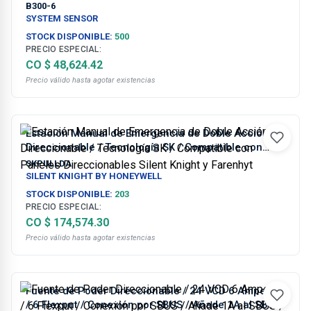
B300-6
SYSTEM SENSOR
STOCK DISPONIBLE:
500
PRECIO ESPECIAL:
CO $ 48,624.42
Precio válido hasta agotar existencias
Estación Manual de Emergencia de Doble Acción
Direccionable / Tecnología SK / Compatible con
Paneles Direccionables Silent Knight y Farenhyt
SKPULLDA
SILENT KNIGHT BY HONEYWELL
STOCK DISPONIBLE:
203
PRECIO ESPECIAL:
CO $ 174,574.30
Precio válido hasta agotar existencias
Fuente de Poder Direccionable / 24 VCD 6 Amperios
/ 6 Flexput / Conexión por SBUS / Añade 1A al SBUS