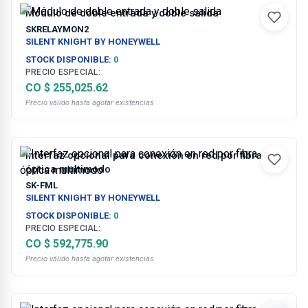
Módulo de doble entrada y doble salida
SKRELAYMON2
SILENT KNIGHT BY HONEYWELL
STOCK DISPONIBLE:
0
PRECIO ESPECIAL:
CO $ 255,025.62
Precio válido hasta agotar existencias
Interfaz opcional para conexión en red por fibra
óptica multimodo
SK-FML
SILENT KNIGHT BY HONEYWELL
STOCK DISPONIBLE:
0
PRECIO ESPECIAL:
CO $ 592,775.90
Precio válido hasta agotar existencias