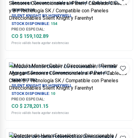
Sensores Convencionales al Panel / Cableado Clase
A y B / Tecnología SK / Compatible con Paneles
SKMONITOR
Direccionables Silent Knight y Farenhyt
SILENT KNIGHT BY HONEYWELL
STOCK DISPONIBLE:
154
PRECIO ESPECIAL:
CO $ 159,102.89
Precio válido hasta agotar existencias
Módulo Monitor Doble / Direccionable / Permite
Agregar Sensores Convencionales al Panel /
Cableado Clase B / Tecnología SK / Compatible con
SKMONITOR2
Paneles Direccionables Silent Knight y Farenhyt
SILENT KNIGHT BY HONEYWELL
STOCK DISPONIBLE:
10
PRECIO ESPECIAL:
CO $ 278,201.15
Precio válido hasta agotar existencias
Detector de Humo Fotoeléctrico Direccionable /