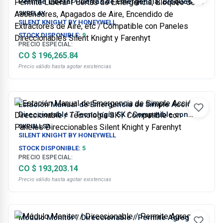
Permite Liberar Puertas de Emergencia, Bloqueo de
Ascensores, Apagados de Aire, Encendido de
SKRELAY
Extractores de Aire, etc / Compatible con Paneles
SILENT KNIGHT BY HONEYWELL
Direccionables Silent Knight y Farenhyt
STOCK DISPONIBLE:
9
PRECIO ESPECIAL:
CO $ 196,265.84
Precio válido hasta agotar existencias
Estación Manual de Emergencia de Simple Acción /
Direccionable / Tecnología SK / Compatible con
Paneles Direccionables Silent Knight y Farenhyt
SKPULLSA
SILENT KNIGHT BY HONEYWELL
STOCK DISPONIBLE:
5
PRECIO ESPECIAL:
CO $ 193,203.14
Precio válido hasta agotar existencias
Módulo Monitor / Direccionable / Permite Agregar