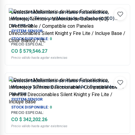
Detector Multicriterio de Humo Fotoeléctrico,
Infrarrojo, Térmico y Monóxido de Carbono (CO)
Direccionable / Compatible con Paneles
SS-FIRE-CO
Direccionables Silent Knight y Fire Lite / Incluye
SYSTEM SENSOR
Base / Color Blanco / UL
STOCK DISPONIBLE:
0
PRECIO ESPECIAL:
CO $ 579,546.27
Precio válido hasta agotar existencias
Detector Multicriterio de Humo Fotoeléctrico,
Infrarrojo y Térmico Direccionable / Compatible con
Paneles Direccionables Silent Knight y Fire Lite /
SS-PTIR
Incluye Base
SYSTEM SENSOR
STOCK DISPONIBLE:
0
PRECIO ESPECIAL:
CO $ 342,202.26
Precio válido hasta agotar existencias