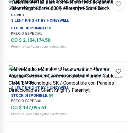
Tarjeta inferfaz para conexión en red de paneles
Silent Knight Serie 6000 y Farenhyt Serie Black
SK-NIC
SILENT KNIGHT BY HONEYWELL
STOCK DISPONIBLE:
0
PRECIO ESPECIAL:
CO $ 2,104,174.50
Precio válido hasta agotar existencias
Mini Módulo Monitor / Direccionable / Permite
Agregar Sensores Convencionales al Panel /
Cableado Clase B / Tecnología SK / Compatible con
SKMINIMON
Paneles Direccionables Silent Knight y Farenhyt
SILENT KNIGHT BY HONEYWELL
STOCK DISPONIBLE:
59
PRECIO ESPECIAL:
CO $ 137,095.61
Precio válido hasta agotar existencias