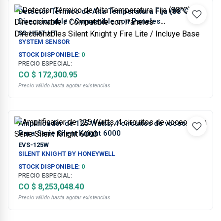
Detector Térmico de Alta Temperatura Fija (88°C)
Direccionable / Compatible con Paneles
Direccionables Silent Knight y Fire Lite / Incluye
SS-HEAT-HT
Base
SYSTEM SENSOR
STOCK DISPONIBLE:
0
PRECIO ESPECIAL:
CO $ 172,300.95
Precio válido hasta agotar existencias
Amplificador de 125 Watts, 4 circuitos de voceo.
Para Serie Silent Knight 6000
EVS-125W
SILENT KNIGHT BY HONEYWELL
STOCK DISPONIBLE:
0
PRECIO ESPECIAL:
CO $ 8,253,048.40
Precio válido hasta agotar existencias