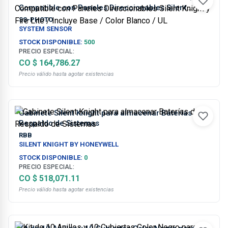
Compatible con Paneles Direccionables Silent
Knight y Fire Lite / Incluye Base / Color Blanco / UL
SS-PHOTO
SYSTEM SENSOR
STOCK DISPONIBLE:
500
PRECIO ESPECIAL:
CO $ 164,786.27
Precio válido hasta agotar existencias
Gabinete Silent Knight para almacenar Baterías de
Respaldo de Sistemas
RBB
SILENT KNIGHT BY HONEYWELL
STOCK DISPONIBLE:
0
PRECIO ESPECIAL:
CO $ 518,071.11
Precio válido hasta agotar existencias