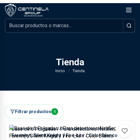
Tienda
Inicio
/
Tienda
Filtrar productos
1
Base de 6 Pulgadas / Para detectores Notifier,
Farenhyt, Silent Knight y Fire-Lite / Color Blanco