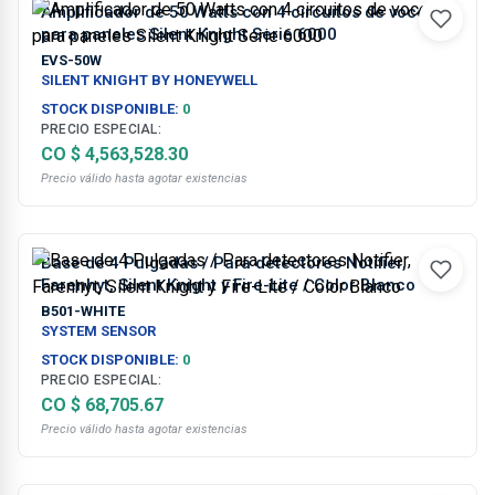
Amplificador de 50 Watts con 4 circuitos de voceo
para paneles Silent Knight Serie 6000
EVS-50W
SILENT KNIGHT BY HONEYWELL
STOCK DISPONIBLE:
0
PRECIO ESPECIAL:
CO $ 4,563,528.30
Precio válido hasta agotar existencias
Base de 4 Pulgadas / Para detectores Notifier,
Farenhyt, Silent Knight y Fire-Lite / Color Blanco
B501-WHITE
SYSTEM SENSOR
STOCK DISPONIBLE:
0
PRECIO ESPECIAL:
CO $ 68,705.67
Precio válido hasta agotar existencias