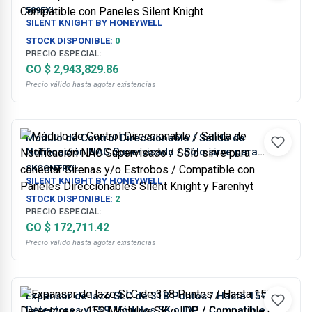
/ Compatible con Paneles Silent Knight
5895XL
SILENT KNIGHT BY HONEYWELL
STOCK DISPONIBLE:
0
PRECIO ESPECIAL:
CO $ 2,943,829.86
Precio válido hasta agotar existencias
Módulo de Control Direccionable / Salida de
Notificación NAC Supervisado / Sólo sirve para
conectar Sirenas y/o Estrobos / Compatible con
SKCONTROL
Paneles Direccionables Silent Knight y Farenhyt
SILENT KNIGHT BY HONEYWELL
STOCK DISPONIBLE:
2
PRECIO ESPECIAL:
CO $ 172,711.42
Precio válido hasta agotar existencias
Expansor de lazo SLC de 318 Puntos / Hasta 159
Detectores y 159 Módulos SK o IDP / Compatible