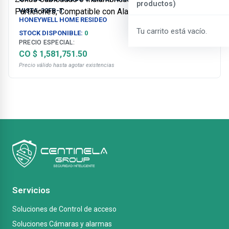
productos)
2 Particiones, Compatible con AlarmNet y Total
VISTA-32FB-T
Connect
HONEYWELL HOME RESIDEO
Tu carrito está vacío.
STOCK DISPONIBLE:
0
PRECIO ESPECIAL:
CO $ 1,581,751.50
Precio válido hasta agotar existencias
Servicios
Soluciones de Control de acceso
Soluciones Cámaras y alarmas