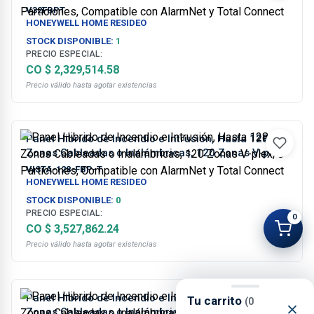
2 Particiones, Compatible con AlarmNet y Total
V32FBPT
Connect
HONEYWELL HOME RESIDEO
STOCK DISPONIBLE:
1
PRECIO ESPECIAL:
CO $ 2,329,514.58
Precio válido hasta agotar existencias
Panel Hibrido de Incendio e Intrusión, Hasta 128
Zonas Cableadas o Inalámbricas, 120 Zonas V-plex,
8 Particiones, Compatible con AlarmNet y Total
VISTA-128-FBP-T
Connect
HONEYWELL HOME RESIDEO
STOCK DISPONIBLE:
0
PRECIO ESPECIAL:
0
CO $ 3,527,862.24
Precio válido hasta agotar existencias
Panel Hibrido de Incendio e Intrusión, Hasta 32
Tu carrito
(0
Zonas Cableadas o Inalámbricas, 24 Zonas V-Plex,