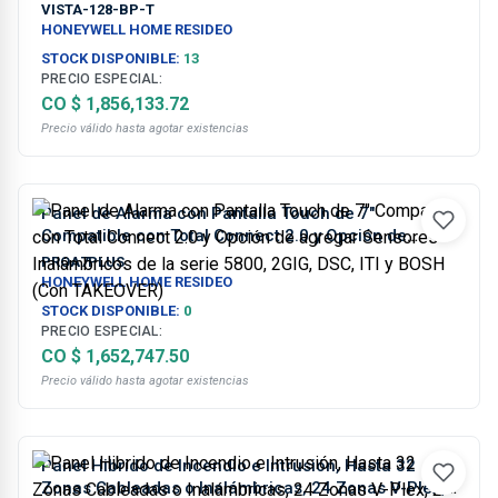
VISTA-128-BP-T
HONEYWELL HOME RESIDEO
STOCK DISPONIBLE:
13
PRECIO ESPECIAL:
CO $ 1,856,133.72
Precio válido hasta agotar existencias
Panel de Alarma con Pantalla Touch de 7"
Compatible con Total Connect 2.0 y Opción de
agregar Sensores Inalámbricos de la serie 5800,
PROA7PLUS
2GIG, DSC, ITI y BOSH (Con TAKEOVER)
HONEYWELL HOME RESIDEO
STOCK DISPONIBLE:
0
PRECIO ESPECIAL:
CO $ 1,652,747.50
Precio válido hasta agotar existencias
Panel Hibrido de Incendio e Intrusión, Hasta 32
Zonas Cableadas o Inalámbricas, 24 Zonas V-Plex,