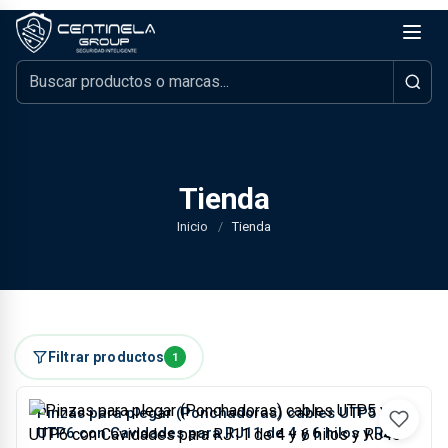
Tienda
Inicio
/
Tienda
Filtrar productos
1
Pinzas para plegar (Ponchadoras) cables UTP5 y
UTP6 con Cavidades para RJ11 de 4 y 6 hilos y RJ45