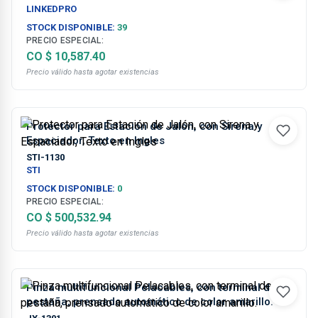
LINKEDPRO
STOCK DISPONIBLE:
39
PRECIO ESPECIAL:
CO $ 10,587.40
Precio válido hasta agotar existencias
Protector para Estación de Jalón, con Sirena y
Espaciador, Texto en Ingles
STI-1130
STI
STOCK DISPONIBLE:
0
PRECIO ESPECIAL:
CO $ 500,532.94
Precio válido hasta agotar existencias
Pinza multifuncional Pelacables, con terminal de
pestaña, prensado automático de color amarillo.