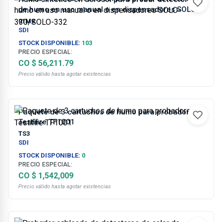
de humo en uso manual o en dispensadores SOLO-
330/SOLO-332
01M8
SDI
STOCK DISPONIBLE:
103
PRECIO ESPECIAL:
CO $ 56,211.79
Precio válido hasta agotar existencias
Paquete de 3 cartuchos de humo para probadores
Testifire TF1001
TS3
SDI
STOCK DISPONIBLE:
0
PRECIO ESPECIAL:
CO $ 1,542,009
Precio válido hasta agotar existencias