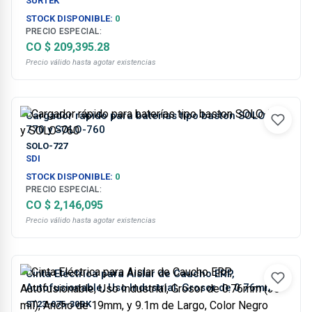
SURTEK
STOCK DISPONIBLE:
0
PRECIO ESPECIAL:
CO $ 209,395.28
Precio válido hasta agotar existencias
Cargador rápido para baterías tipo baston SOLO-
770 y SOLO-760
SOLO-727
SDI
STOCK DISPONIBLE:
0
PRECIO ESPECIAL:
CO $ 2,146,095
Precio válido hasta agotar existencias
Cinta Eléctrica para Aislar de Caucho ERP,
Autofusionable, Uso Industrial, Grosor de 0.76mm
(30 mil), Ancho de 19mm, y 9.1m de Largo, Color
ST23-075-30BK