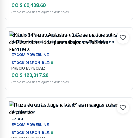
CO $ 60,408.60
Precio válido hasta agotar existencias
Kit de 3 Pinzas Aisladas + 2 Desarmadores Aislados
de Electricista. Ideal para trabajos en Tableros
Eléctricos.
EPNTK10
EPCOM POWERLINE
STOCK DISPONIBLE:
0
PRECIO ESPECIAL:
CO $ 120,817.20
Precio válido hasta agotar existencias
Pinza de corte diagonal de 5" con mangos cubiertos
de plastico.
EPD04
EPCOM POWERLINE
STOCK DISPONIBLE:
0