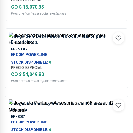
PRECIO ESPECIAL:
CO $ 15,070.35
Precio válido hasta agotar existencias
Juego de 8 Desarmadores con Aislante para
Electricistas.
EP-NTK9
EPCOM POWERLINE
STOCK DISPONIBLE:
0
PRECIO ESPECIAL:
CO $ 54,049.80
Precio válido hasta agotar existencias
Juego de Puntas y Accesorios con 65 piezas. Doble
Maneral.
EP-8031
EPCOM POWERLINE
STOCK DISPONIBLE:
0