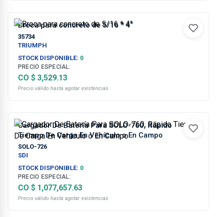
Broca para concreto de 5/16 * 4”
35734
TRIUMPH
STOCK DISPONIBLE:
0
PRECIO ESPECIAL:
CO $ 3,529.13
Precio válido hasta agotar existencias
Cargador De Batería Para SOLO-760, Rápido
Tiempo De Carga En Vehículo o En Campo
SOLO-726
SDI
STOCK DISPONIBLE:
0
PRECIO ESPECIAL:
CO $ 1,077,657.63
Precio válido hasta agotar existencias