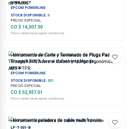
de 8 hilos
SYSRJ45CT
EPCOM POWERLINE
STOCK DISPONIBLE:
0
PRECIO ESPECIAL:
CO $ 14,307.30
Precio válido hasta agotar existencias
Herramienta de Corte y Terminado de Plugs Pass
Through RJ45, Acero al Carbón y Mango
Ergonómico ABS + TPR.
EP670
EPCOM POWERLINE
STOCK DISPONIBLE:
301
PRECIO ESPECIAL:
CO $ 52,937.01
Precio válido hasta agotar existencias
Herramienta peladora de cable multi función
LP-T-501-B