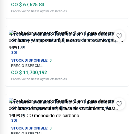
CO $ 67,625.83
Precio válido hasta agotar existencias
Probador avanzado Testifire 2 en 1 para detectores
de humo y temperatura fija, tasa de crecimiento y
hasta 90ºC
TF-1001
SDI
STOCK DISPONIBLE:
0
PRECIO ESPECIAL:
CO $ 11,700,192
Precio válido hasta agotar existencias
Probador avanzado Testifire 3 en 1 para detectores
de humo, temperatura fija, tasa de crecimiento,
hasta 100ºC y CO monóxido de carbono
TF-2001
SDI
STOCK DISPONIBLE:
0
PRECIO ESPECIAL: