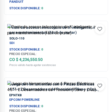
Negro
PANDUIT
STOCK DISPONIBLE:
0
Poste de acceso telescópico de 6' inteligente, ideal
para mantenimientos (fácil de portar)
SOLO-110
SDI
STOCK DISPONIBLE:
0
PRECIO ESPECIAL:
CO $ 4,236,550.50
Precio válido hasta agotar existencias
Juego de Herramientas con 6 Pinzas Eléctricas de
4.5" + 2 Desarmadores de Precisión (Plano y Cruz).
EPNTK8
EPCOM POWERLINE
STOCK DISPONIBLE:
0
PRECIO ESPECIAL: