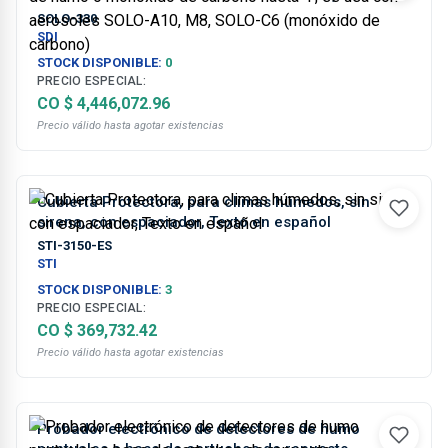
con aerosoles SOLO-A10, M8, SOLO-C6 (monóxido
SOLO-330
de carbono)
SDI
STOCK DISPONIBLE:
0
PRECIO ESPECIAL:
CO $ 4,446,072.96
Precio válido hasta agotar existencias
Cubierta Protectora, para climas húmedos, sin
sirena, con espaciador, Texto en español
STI-3150-ES
STI
STOCK DISPONIBLE:
3
PRECIO ESPECIAL:
CO $ 369,732.42
Precio válido hasta agotar existencias
Probador electrónico de detectores de humo