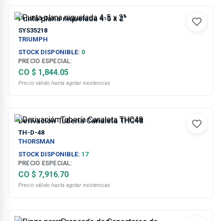
Punta plana niquelada 4-5 x 2"
SYS35218
TRIUMPH
STOCK DISPONIBLE:
0
PRECIO ESPECIAL:
CO $ 1,844.05
Precio válido hasta agotar existencias
Derivación Tubería Canaleta THC48
TH-D-48
THORSMAN
STOCK DISPONIBLE:
17
PRECIO ESPECIAL:
CO $ 7,916.70
Precio válido hasta agotar existencias