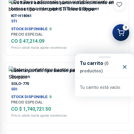
Dos llaves adicionales para restablecimiento en
botones tipo interruptor STI línea Stopper
KIT-H18061
STI
0
STOCK DISPONIBLE:
0
PRECIO ESPECIAL:
CO $ 47,214.09
Precio válido hasta agotar existencias
Tu carrito
(0
Batería portatil tipo bastón para SOLO-460, Testifire,
productos)
Scorpion
SOLO-770
Tu carrito está vacío.
SDI
STOCK DISPONIBLE:
0
PRECIO ESPECIAL:
CO $ 1,740,721.50
Precio válido hasta agotar existencias