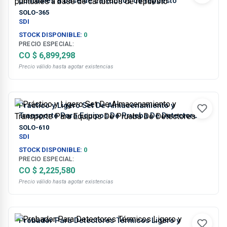
puntuales a base de cartuchos de repuesto
SOLO-365
SDI
STOCK DISPONIBLE:
0
PRECIO ESPECIAL:
CO $ 6,899,298
Precio válido hasta agotar existencias
Práctico y Ligero Set De Almacenamiento y
Transporte Para Equipos De Prueba De Detectores
SOLO-610
SDI
STOCK DISPONIBLE:
0
PRECIO ESPECIAL:
CO $ 2,225,580
Precio válido hasta agotar existencias
Probador Para Detectores Térmicos Ligero y