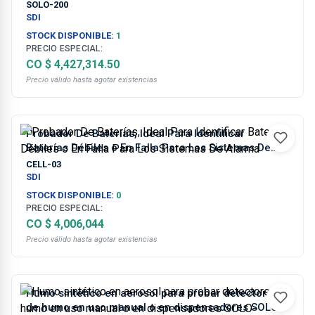
SOLO-200
SDI
STOCK DISPONIBLE:
1
PRECIO ESPECIAL:
CO $ 4,427,314.50
Precio válido hasta agotar existencias
Probador De Baterías, Ideal Para Identificar
Baterías Débiles o En Falla Para Los Sistemas De
Alarma
CELL-03
SDI
STOCK DISPONIBLE:
0
PRECIO ESPECIAL:
CO $ 4,006,044
Precio válido hasta agotar existencias
Humo sintético en aerosol para probar detectores
de humo en uso manual o en dispensadores SOLO-