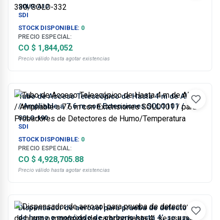
330/SOLO-332
SOLO-A10
SDI
STOCK DISPONIBLE:
0
PRECIO ESPECIAL:
CO $ 1,844,052
Precio válido hasta agotar existencias
Tubo de Acceso Telescópico de Hasta 4 m de Altura
/ Ampliable a 7.6 m con Extensiones SOLO101 /
para Probadores de Detectores de
SOLO-100
Humo/Temperatura
SDI
STOCK DISPONIBLE:
0
PRECIO ESPECIAL:
CO $ 4,928,705.88
Precio válido hasta agotar existencias
Dispensador de aerosol para prueba de detectores
de humo o monóxido de carbono hasta 4’, se usa