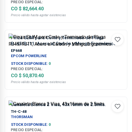
PRECIO ESPECIAL:
CO $ 82,664.40
Precio válido hasta agotar existencias
Pinza SLIM para Corte y Terminado de Plugs
RJ45/RJ11, Acero al Carbón y Mango Ergonómico.
EP668
EPCOM POWERLINE
STOCK DISPONIBLE:
0
PRECIO ESPECIAL:
CO $ 50,870.40
Precio válido hasta agotar existencias
Canaleta Blanca 2 Vias, 43x16mm de 2.5mts.
TH-C-48
THORSMAN
STOCK DISPONIBLE:
0
PRECIO ESPECIAL: