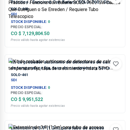
Práctico / Funciona Con Batería SOLO-760 / Sin
Cables Que Cuelguen o Se Enreden / Requiere Tubo
SOLO-460
Telescopico
SDI
STOCK DISPONIBLE:
0
PRECIO ESPECIAL:
CO $ 7,129,804.50
Precio válido hasta agotar existencias
Kit de probador autónomo de detectores de calor
de temperatura fija, tasa de crecimiento y hasta
57ºC
SOLO-461
SDI
STOCK DISPONIBLE:
0
PRECIO ESPECIAL:
CO $ 9,951,522
Precio válido hasta agotar existencias
Extensión de 3.9' (1.2m) para tubo de acceso