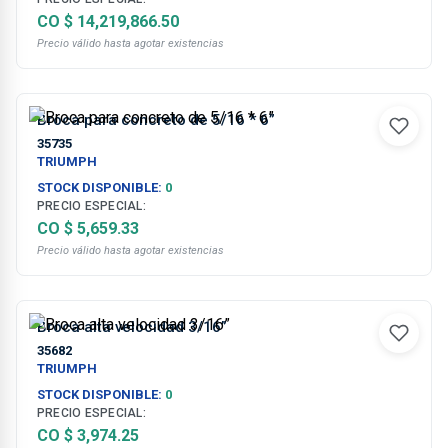
CO $ 14,219,866.50
Precio válido hasta agotar existencias
Broca para concreto de 5/16 * 6”
35735
TRIUMPH
STOCK DISPONIBLE:
0
PRECIO ESPECIAL:
CO $ 5,659.33
Precio válido hasta agotar existencias
Broca alta velocidad 3/16”
35682
TRIUMPH
STOCK DISPONIBLE:
0
PRECIO ESPECIAL:
CO $ 3,974.25