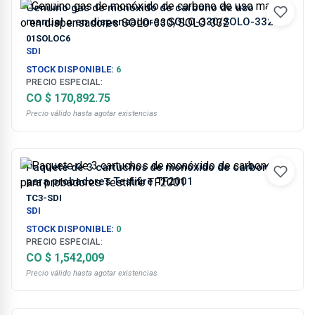
Genuino gas de monóxido de carbono de uso
manual o en dispensadores SOLO-330/SOLO-332
01SOLOC6
SDI
STOCK DISPONIBLE:
6
PRECIO ESPECIAL:
CO $ 170,892.75
Precio válido hasta agotar existencias
Paquete de 3 cartuchos de monóxido de carbono
para probadores Testifire TF2001
TC3-SDI
SDI
STOCK DISPONIBLE:
0
PRECIO ESPECIAL:
CO $ 1,542,009
Precio válido hasta agotar existencias