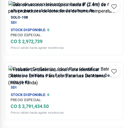
Tubo de acceso telescópico hasta 8' (2.4m) de
altura para probadores de detectores de
humo/temperatura
SOLO-108
SDI
STOCK DISPONIBLE:
0
PRECIO ESPECIAL:
CO $ 2,972,739
Precio válido hasta agotar existencias
Probador De Baterías, Ideal Para Identificar
Baterías Débiles o En Falla Para Los Sistemas De
Alarma (Incluye funda)
CELL03-KT
SDI
STOCK DISPONIBLE:
0
PRECIO ESPECIAL:
CO $ 3,791,434.50
Precio válido hasta agotar existencias