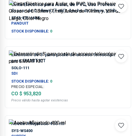
Cinta Eléctrica para Aislar, de PVC, Uso Profesional,
Grosor de 0.18mm (7 mil), Ancho de 19mm, y 18m
de Largo, Color Negro
ST43-075-66BK
PANDUIT
STOCK DISPONIBLE:
0
Extensión de 3' para poste de acceso telescópico
para SMART KIT
SOLO-111
SDI
STOCK DISPONIBLE:
0
PRECIO ESPECIAL:
CO $ 953,820
Precio válido hasta agotar existencias
Aceite Aflojatodo 400 ml
SYS-WS400