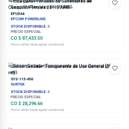
Pinza para Prensado de Conectores de
Casquillo/Ferrules 26-10 AWG.
EPUD64
EPCOM POWERLINE
STOCK DISPONIBLE:
0
PRECIO ESPECIAL:
CO $ 87,433.50
Precio válido hasta agotar existencias
Silicón Sellador Transparente de Uso General (280
ml).
SYS-113-450
SURTEK
STOCK DISPONIBLE:
0
PRECIO ESPECIAL:
CO $ 28,296.66
Precio válido hasta agotar existencias