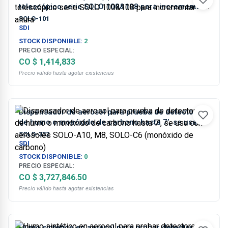
telescópico serie SOLO 100&108 para incrementar
altura
SOLO-101
SDI
STOCK DISPONIBLE:
2
PRECIO ESPECIAL:
CO $ 1,414,833
Precio válido hasta agotar existencias
Dispensador de aerosol para prueba de detectores
de humo o monóxido de carbono hasta 7’, se usa
con aerosoles SOLO-A10, M8, SOLO-C6 (monóxido
SOLO-332
de carbono)
SDI
STOCK DISPONIBLE:
0
PRECIO ESPECIAL:
CO $ 3,727,846.50
Precio válido hasta agotar existencias
Humo sintético en aerosol para probar detectores