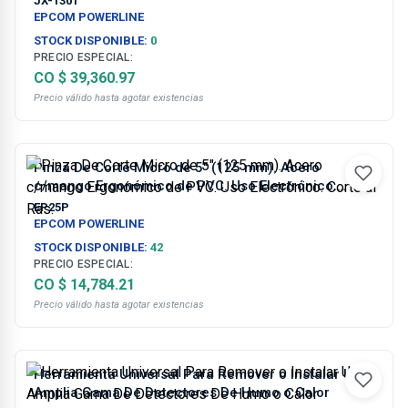
JX-1301
EPCOM POWERLINE
STOCK DISPONIBLE:
0
PRECIO ESPECIAL:
CO $ 39,360.97
Precio válido hasta agotar existencias
Pinza De Corte Micro de 5" (125 mm). Acero
c/mango Ergonómico de PVC. Uso Electrónico.
Corte al Ras.
EP25P
EPCOM POWERLINE
STOCK DISPONIBLE:
42
PRECIO ESPECIAL:
CO $ 14,784.21
Precio válido hasta agotar existencias
Herramienta Universal Para Remover o Instalar Una
Amplia Gama De Detectores De Humo o Calor