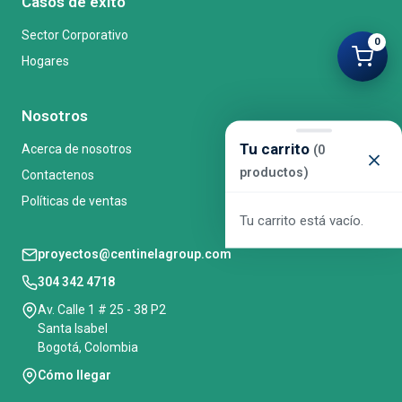
Casos de éxito
Sector Corporativo
0
Hogares
Nosotros
Tu carrito
Acerca de nosotros
(0
productos)
Contactenos
Políticas de ventas
Tu carrito está vacío.
proyectos@centinelagroup.com
304 342 4718
Av. Calle 1 # 25 - 38 P2
Santa Isabel
Bogotá, Colombia
Cómo llegar